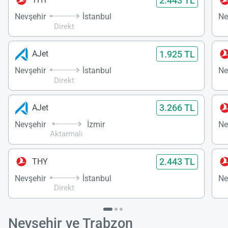
2.443 TL
Nevşehir
İstanbul
Ne
Direkt
1.925 TL
AJet
Nevşehir
İstanbul
Ne
Direkt
3.266 TL
AJet
Nevşehir
İzmir
Ne
Aktarmalı
2.443 TL
THY
Nevşehir
İstanbul
Ne
Direkt
Nevşehir ve Trabzon