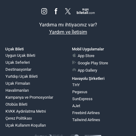
Yardıma mı ihtiyacınız var?
Yardım ve İletişim
Uçak Bileti
Mobil Uygulamalar
Uygun Uçak Bileti
App Store
Uçak Seferleri
Google Play Store
Destinasyonlar
App Gallery
Yurtdışı Uçak Bileti
Havayolu Şirketleri
Uçak Firmaları
THY
Havalimanları
Pegasus
Kampanya ve Promosyonlar
SunExpress
Otobüs Bileti
AJet
KVKK Aydınlatma Metni
Freebird Airlines
Çerez Politikası
Tailwind Airlines
Uçak Kullanım Koşulları