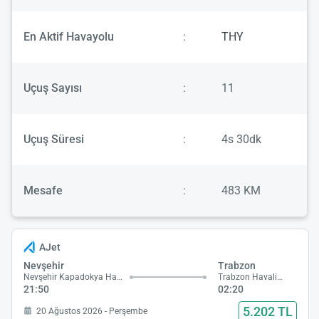
En Aktif Havayolu
:
THY
Uçuş Sayısı
:
11
Uçuş Süresi
:
4s 30dk
Mesafe
:
483 KM
AJet
Nevşehir
Trabzon
Nevşehir Kapadokya Havalimanı
Trabzon Havalimanı
21:50
02:20
5.202 TL
20 Ağustos 2026 - Perşembe