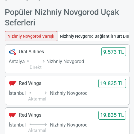
Popüler Nizhniy Novgorod Uçak
Seferleri
Nizhniy Novgorod Varışlı
Nizhniy Novgorod Bağlantılı Yurt Dışı U
9.573 TL
Ural Airlines
Antalya
Nizhniy Novgorod
Direkt
19.835 TL
Red Wings
İstanbul
Nizhniy Novgorod
Aktarmalı
19.835 TL
Red Wings
İstanbul
Nizhniy Novgorod
Aktarmalı