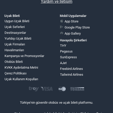
Yardım ve İletişim
Uçak Bileti
Mobil Uygulamalar
Uygun Uçak Bileti
App Store
Uçak Seferleri
Google Play Store
Destinasyonlar
App Gallery
Yurtdışı Uçak Bileti
Havayolu Şirketleri
Uçak Firmaları
THY
Havalimanları
Pegasus
Kampanya ve Promosyonlar
SunExpress
Otobüs Bileti
AJet
KVKK Aydınlatma Metni
Freebird Airlines
Çerez Politikası
Tailwind Airlines
Uçak Kullanım Koşulları
Türkiye'nin güvenilir otobüs ve uçak bileti platformu.