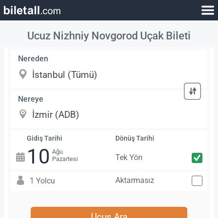
Ucuz Nizhniy Novgorod Uçak Bileti
Nereden
Nereye
Gidiş Tarihi
Dönüş Tarihi
10
Ağu
Tek Yön
Pazartesi
Aktarmasız
1 Yolcu
Uçuş Ara