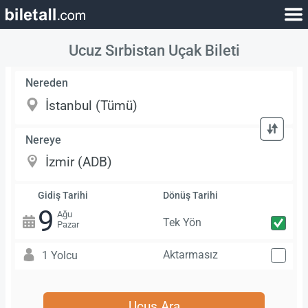
Ucuz Sırbistan Uçak Bileti
Nereden
Nereye
Gidiş Tarihi
Dönüş Tarihi
9
Ağu
Tek Yön
Pazar
Aktarmasız
1 Yolcu
Uçuş Ara