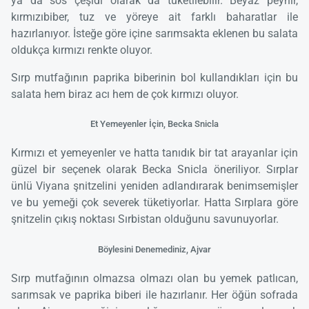
ya da sos çeşidi olarak da tüketilebilir. Beyaz peynir,
kırmızıbiber, tuz ve yöreye ait farklı baharatlar ile
hazırlanıyor. İsteğe göre içine sarımsakta eklenen bu salata
oldukça kırmızı renkte oluyor.
Sırp mutfağının paprika biberinin bol kullandıkları için bu
salata hem biraz acı hem de çok kırmızı oluyor.
Et Yemeyenler İçin, Becka Snicla
Kırmızı et yemeyenler ve hatta tanıdık bir tat arayanlar için
güzel bir seçenek olarak Becka Snicla öneriliyor. Sırplar
ünlü Viyana şnitzelini yeniden adlandırarak benimsemişler
ve bu yemeği çok severek tüketiyorlar. Hatta Sırplara göre
şnitzelin çıkış noktası Sırbistan olduğunu savunuyorlar.
Böylesini Denemediniz, Ajvar
Sırp mutfağının olmazsa olmazı olan bu yemek patlıcan,
sarımsak ve paprika biberi ile hazırlanır. Her öğün sofrada