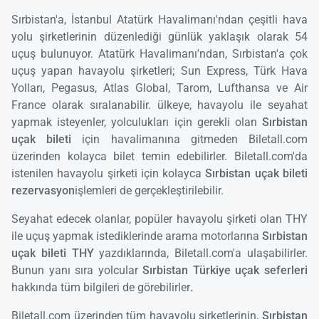
Sırbistan'a, İstanbul Atatürk Havalimanı'ndan çeşitli hava
yolu şirketlerinin düzenlediği günlük yaklaşık olarak 54
uçuş bulunuyor. Atatürk Havalimanı'ndan, Sırbistan'a çok
uçuş yapan havayolu şirketleri; Sun Express, Türk Hava
Yolları, Pegasus, Atlas Global, Tarom, Lufthansa ve Air
France olarak sıralanabilir. ülkeye, havayolu ile seyahat
yapmak isteyenler, yolculukları için gerekli olan
Sırbistan
uçak bileti
için havalimanına gitmeden Biletall.com
üzerinden kolayca bilet temin edebilirler. Biletall.com'da
istenilen havayolu şirketi için kolayca
Sırbistan uçak bileti
rezervasyon
işlemleri de gerçekleştirilebilir.
Seyahat edecek olanlar, popüler havayolu şirketi olan THY
ile uçuş yapmak istediklerinde arama motorlarına
Sırbistan
uçak bileti THY
yazdıklarında, Biletall.com'a ulaşabilirler.
Bunun yanı sıra yolcular
Sırbistan Türkiye uçak seferleri
hakkında tüm bilgileri de görebilirler
.
Biletall.com üzerinden tüm havayolu şirketlerinin,
Sırbistan