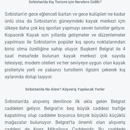
Sırbistan'da Kış Turizmi için Nerelere Gidilir?
Sırbistan'ın gece eğlenceli barları ve gece kulüpleri ne kadar
ünlü olsa da Sırbistan'ın güneyindeki kayak merkezi için
ülkeye daha çok kış sporları yapmayı seven turistler geliyor.
Kopaonik Kayak son yıllarda gelişmeler ve düzenlemeler
yapılması ile Sırbistan'ın popüler kış sporu noktalarından
birisi olma özelliğine sahip oluyor. Başkent Belgrat ile 4
saat mesafede bulunan kayak merkezi çok sayıda
telesiyeji, modern otelleri ve her seviyeye uygun olan kayak
pistleriyle yerli ve yabancı turistlerin ilgisini çekerek kış
aylarında dolup taşıyor.
Sırbistan'da Ne Alınır? Alışveriş Yapılacak Yerler
Sırbistan'da alışveriş denilince ilk akla gelen Belgrat
caddeleri geliyor. Belgrat'ın beş büyük caddesi trafiğe
kapatılmış olup caddeler boyunca birçok büyüklü küçüklü
mağazalar bulunuyor. Belgrat'ta önemli olan alışveriş
caddesi de Knez Mihajlova Caddesidir. Bu caddede