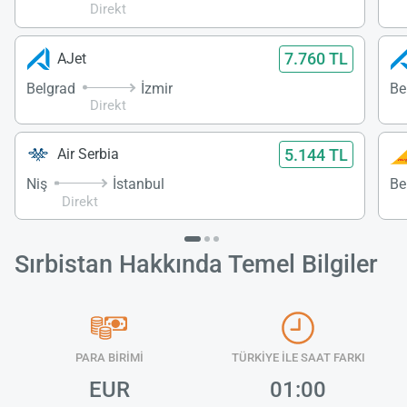
Direkt
7.760 TL
AJet
Belgrad
İzmir
Be
Direkt
5.144 TL
Air Serbia
Niş
İstanbul
Be
Direkt
Sırbistan Hakkında Temel Bilgiler
PARA BİRİMİ
TÜRKİYE İLE SAAT FARKI
EUR
01:00