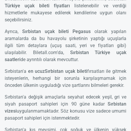
Türkiye uçak bileti fiyatları
listelenebilir ve verdiği
hizmetlerle mukayese edilerek kendilerine uygun olanı
seçebilirsiniz.
Ayrıca,
Sırbistan uçak bileti Pegasus
olarak yapılan
aramalarda da bu havayolu şirketinin yaptığı uçuşlarla
ilgili tüm detaylara (uçuş saati, yeri ve fiyatları gibi)
ulaşılabilir. Biletall.com'da,
Sırbistan Türkiye uçak
saatleri
de ayrıntılı olarak mevcuttur.
Sırbistan'a
en ucuz
Sırbistan uçak bileti
fırsatları ile gitmek
isteyenlerin, herhangi bir sorunla karşılaşmamak için
önceden ülkenin uyguladığı vize şartlarını bilmeleri gerekir.
Sırbistan'a değişik amaçlarla seyahat edecek yeşil, gri ve
siyah pasaport sahipleri için 90 güne kadar
Sırbistan
vizesi
uygulanmamaktadır. Söz konusu vize sadece umumi
pasaport sahipleri için istenmektedir.
Sırbistan'a kış mevsimi, çok soğuk ve ülkenin yüksek