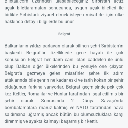
Biletall.com üzerinden ulaşabileceğiniz
Sırbistan ucuz
uçak bileti
aramaları sonucunda, uygun uçak biletleri ile
birlikte Sırbistan'ı ziyaret etmek isteyen misafirler için ülke
hakkında detaylı bilgilerde bulunur.
Belgrat
Balkanlar'ın yıldızı parlayan olarak bilinen şehri Sırbistan'ın
başkenti Belgrat'tır. özelliklede gece hayatı ile çok
konuşulan Belgrat her daim canlı olan caddeleri ile ünlü
olup Balkan diğer ülkelerinden bu yönüyle öne çıkıyor.
Belgrat'a gezmeye gelen misafirler şehre ilk adım
attıklarında bile şehrin ne kadar eski ve tarih kokan bir şehir
olduğunun farkına varıyorlar. Belgrat geçmişinde pek çok
kez Keltler, Romalılar ve Hunlar tarafından işgal edilmiş bir
şehir olarak. Sonrasında 2. Dünya Savaşı'nda
bombalamalara maruz kalmış ve NATO tarafından hava
saldırısına uğramış ancak bütün bu olumsuzluklara karşı
direnmiş ve ayakta kalmayı başarmış bir kettir.