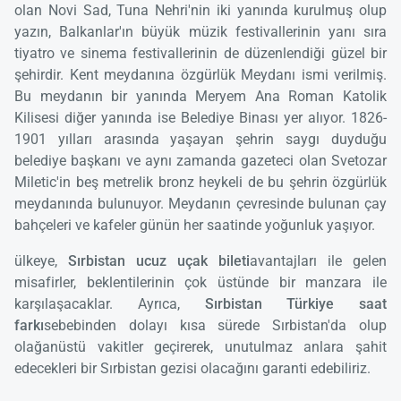
olan Novi Sad, Tuna Nehri'nin iki yanında kurulmuş olup
yazın, Balkanlar'ın büyük müzik festivallerinin yanı sıra
tiyatro ve sinema festivallerinin de düzenlendiği güzel bir
şehirdir. Kent meydanına özgürlük Meydanı ismi verilmiş.
Bu meydanın bir yanında Meryem Ana Roman Katolik
Kilisesi diğer yanında ise Belediye Binası yer alıyor. 1826-
1901 yılları arasında yaşayan şehrin saygı duyduğu
belediye başkanı ve aynı zamanda gazeteci olan Svetozar
Miletic'in beş metrelik bronz heykeli de bu şehrin özgürlük
meydanında bulunuyor. Meydanın çevresinde bulunan çay
bahçeleri ve kafeler günün her saatinde yoğunluk yaşıyor.
ülkeye,
Sırbistan ucuz uçak bileti
avantajları ile gelen
misafirler, beklentilerinin çok üstünde bir manzara ile
karşılaşacaklar. Ayrıca,
Sırbistan Türkiye saat
farkı
sebebinden dolayı kısa sürede Sırbistan'da olup
olağanüstü vakitler geçirerek, unutulmaz anlara şahit
edecekleri bir Sırbistan gezisi olacağını garanti edebiliriz.