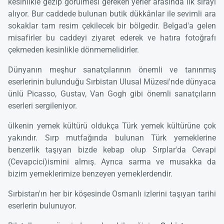
kesinlikle gezip görülmesi gereken yerler arasında ilk sırayı
alıyor. Bur caddede bulunan butik dükkânlar ile sevimli ara
sokaklar tam resim çekilecek bir bölgedir. Belgad'a gelen
misafirler bu caddeyi ziyaret ederek ve hatıra fotoğrafı
çekmeden kesinlikle dönmemelidirler.
Dünyanın meşhur sanatçılarının önemli ve tanınmış
eserlerinin bulunduğu Sırbistan Ulusal Müzesi'nde dünyaca
ünlü Picasso, Gustav, Van Gogh gibi önemli sanatçıların
eserleri sergileniyor.
ülkenin yemek kültürü oldukça Türk yemek kültürüne çok
yakındır. Sırp mutfağında bulunan Türk yemeklerine
benzerlik taşıyan bizde kebap olup Sırplar'da Cevapi
(Cevapcici)ismini almış. Ayrıca sarma ve musakka da
bizim yemeklerimize benzeyen yemeklerdendir.
Sırbistan'ın her bir köşesinde Osmanlı izlerini taşıyan tarihi
eserlerin bulunuyor.