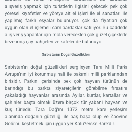
alışveriş yapmak için turistlerin ilgisini çekecek pek çok
yöresel kıyafetler ve yöreye ait el işleri ile el sanatları ile
yapılmış farklı eşyalar bulunuyor. çok da fiyatları çok
uygun olan el işlemeli cam bardaklar satılıyor. Bu caddede
alış veriş yapanlar için mola verecekleri çok güzel çiçeklerle
bezenmiş çay bahçeleri ve kafeler de bulunuyor.
Sırbistan'ın Doğal Güzellikleri
Sırbistan'ın doğal güzellikleri sergileyen Tara Milli Parkı
Avrupa'nın iyi korunmuş hali ile bakımlı milli parklarından
birisidir. Parkın içerisinde pek çok hayvan türünün de
barındığı bu parkta ziyaretçilerin görebilme fırsatını
yakaladığı hayvanlar arasında Ayılar, kurtlar, kartallar ve
şahinler başta olmak üzere birçok tür yabani hayvan ve
kuş türledir. Tara Dağ'ını 1372 metre kare yerleşim
alanında doğanın güzelliği ile baş başa olup ve Zaovine
Gölü'nü keşfetmek için uygun yer Kalu?erske Bare'dir.