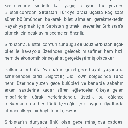
kesimlerinde şiddetli kar yağışı oluyor. Bu yüzden
Biletall.com'dan
Sırbistan Türkiye arası uçakla kaç saat
sürer bölümünden bakarak bilet almaları gerekmektedir.
Kayak yapmak için Sırbistan gitmek isteyenler Sırbistan'a
gitmek için ocak ayını seçmeleri önerilir.
Sırbistan'a, Biletall.com'un sunduğu
en ucuz Sırbistan uçak
bileti
ile havayolu üzerinden gelecek misafirler hem hızlı
hem de ekonomik bir seyahat gerçekleştirmiş olacaktır.
Balkanlar'ın hatta Avrupa'nın güzel gece hayatı yaşanana
şehirlerinden birisi Belgrat'tır, Old Town bölgesinde Tuna
nehri üzerinde yüzen gece kulüpleri ve barlarda sabahın
erken saatlerine kadar süren eğlenceler ülkeye gelen
misafirlerin uğrak yerlerindendir. üstelik bu eğlence
mekanların da her türlü içeceğin çok uygun fiyatlarda
olması ülkeye bir hayli turist çekiyor.
Sırbistan'ın dünyaca ünlü olan gece mihajlova caddesi