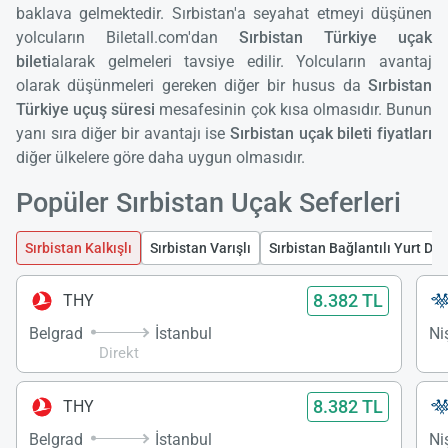
baklava gelmektedir. Sırbistan'a seyahat etmeyi düşünen
yolcuların Biletall.com'dan
Sırbistan Türkiye uçak
bileti
alarak gelmeleri tavsiye edilir. Yolcuların avantaj
olarak düşünmeleri gereken diğer bir husus da
Sırbistan
Türkiye uçuş süresi
mesafesinin çok kısa olmasıdır. Bunun
yanı sıra diğer bir avantajı ise
Sırbistan uçak bileti fiyatları
diğer ülkelere göre daha uygun olmasıdır.
Popüler Sırbistan Uçak Seferleri
Sırbistan Kalkışlı
Sırbistan Varışlı
Sırbistan Bağlantılı Yurt Dış
8.382 TL
THY
Belgrad
İstanbul
Ni
Direkt
8.382 TL
THY
Belgrad
İstanbul
Ni