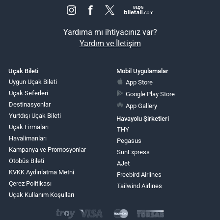
Yardıma mı ihtiyacınız var?
Yardım ve İletişim
Uçak Bileti
Mobil Uygulamalar
Uygun Uçak Bileti
App Store
Uçak Seferleri
Google Play Store
Destinasyonlar
App Gallery
Yurtdışı Uçak Bileti
Havayolu Şirketleri
Uçak Firmaları
THY
Havalimanları
Pegasus
Kampanya ve Promosyonlar
SunExpress
Otobüs Bileti
AJet
KVKK Aydınlatma Metni
Freebird Airlines
Çerez Politikası
Tailwind Airlines
Uçak Kullanım Koşulları