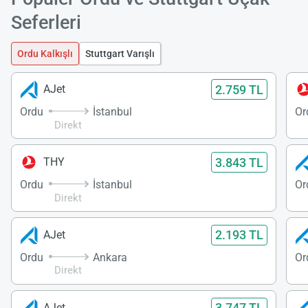
Seferleri
Ordu Kalkışlı
Stuttgart Varışlı
2.759 TL
AJet
Ordu
İstanbul
Or
Direkt
3.843 TL
THY
Ordu
İstanbul
Or
Direkt
2.193 TL
AJet
Ordu
Ankara
Or
Direkt
3.747 TL
AJet