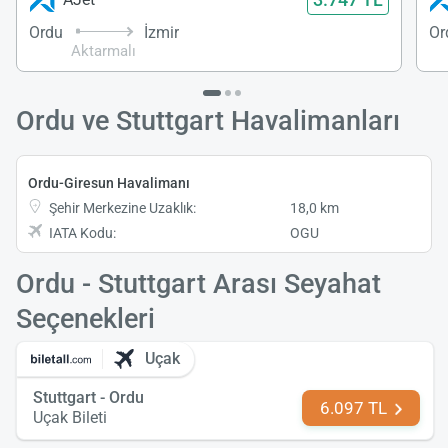
Ordu
İzmir
Or
Aktarmalı
Ordu ve Stuttgart Havalimanları
Ordu-Giresun Havalimanı
Şehir Merkezine Uzaklık:
18,0 km
IATA Kodu:
OGU
Ordu - Stuttgart Arası Seyahat
Seçenekleri
Uçak
Stuttgart - Ordu
6.097 TL
Uçak Bileti