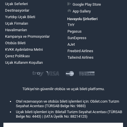
Uçak Seferleri
Google Play Store
Destinasyonlar
App Gallery
Yurtdışı Uçak Bileti
Havayolu Şirketleri
Uçak Firmaları
THY
Havalimanları
Pegasus
Kampanya ve Promosyonlar
SunExpress
Otobüs Bileti
AJet
KVKK Aydınlatma Metni
Freebird Airlines
Çerez Politikası
Tailwind Airlines
Uçak Kullanım Koşulları
Türkiye'nin güvenilir otobüs ve uçak bileti platformu.
Otel rezervasyon ve otobüs bileti işlemleri için: Obilet.com Turizm
Seyahat Acentası (TÜRSAB Belge No: 9883)
Uçak bileti işlemleri için: Biletall Turizm Seyahat Acentası (TÜRSAB
Belge No: 4443) | (IATA Üyelik No: 88214125)