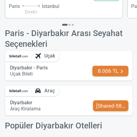
Paris
İstanbul
Pa
Direkt
Paris - Diyarbakır Arası Seyahat
Seçenekleri
Uçak
Diyarbakır - Paris
8.006 TL
Uçak Bileti
Araç
Diyarbakır
[Shared-589-tr-TR
Araç Kiralama
Popüler Diyarbakır Otelleri