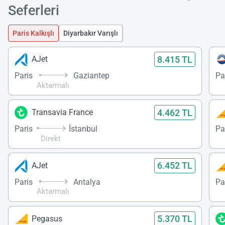
Seferleri
Paris Kalkışlı
Diyarbakır Varışlı
8.415 TL
AJet
Paris
Gaziantep
Pa
Aktarmalı
4.462 TL
Transavia France
Paris
İstanbul
Pa
Direkt
6.452 TL
AJet
Paris
Antalya
Pa
Aktarmalı
5.370 TL
Pegasus