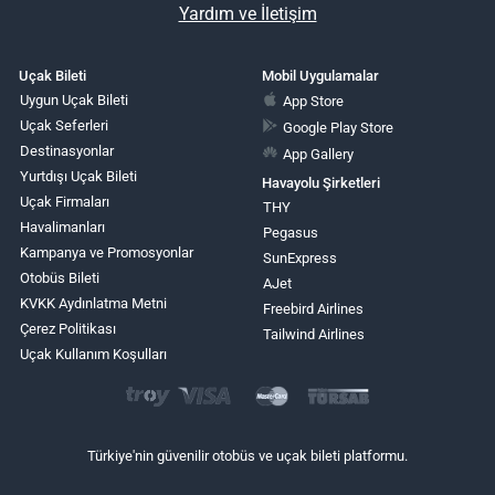
Yardım ve İletişim
Uçak Bileti
Mobil Uygulamalar
Uygun Uçak Bileti
App Store
Uçak Seferleri
Google Play Store
Destinasyonlar
App Gallery
Yurtdışı Uçak Bileti
Havayolu Şirketleri
Uçak Firmaları
THY
Havalimanları
Pegasus
Kampanya ve Promosyonlar
SunExpress
Otobüs Bileti
AJet
KVKK Aydınlatma Metni
Freebird Airlines
Çerez Politikası
Tailwind Airlines
Uçak Kullanım Koşulları
Türkiye'nin güvenilir otobüs ve uçak bileti platformu.