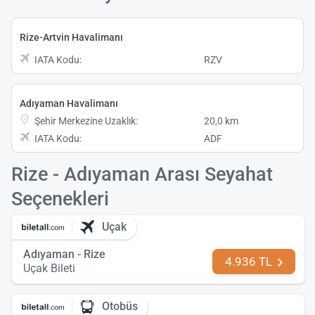
Rize-Artvin Havalimanı
IATA Kodu:
RZV
Adıyaman Havalimanı
Şehir Merkezine Uzaklık:
20,0 km
IATA Kodu:
ADF
Rize - Adıyaman Arası Seyahat
Seçenekleri
Uçak
Adıyaman - Rize
4.936 TL
Uçak Bileti
Otobüs