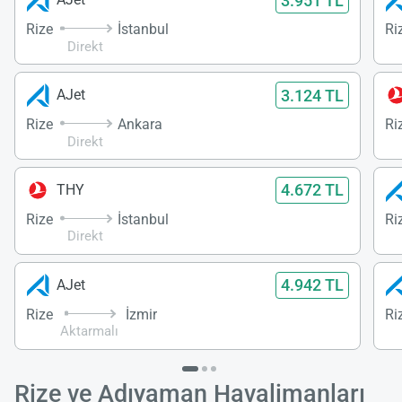
3.951 TL
Rize
İstanbul
Ri
Direkt
3.124 TL
AJet
Rize
Ankara
Ri
Direkt
4.672 TL
THY
Rize
İstanbul
Ri
Direkt
4.942 TL
AJet
Rize
İzmir
Ri
Aktarmalı
Rize ve Adıyaman Havalimanları