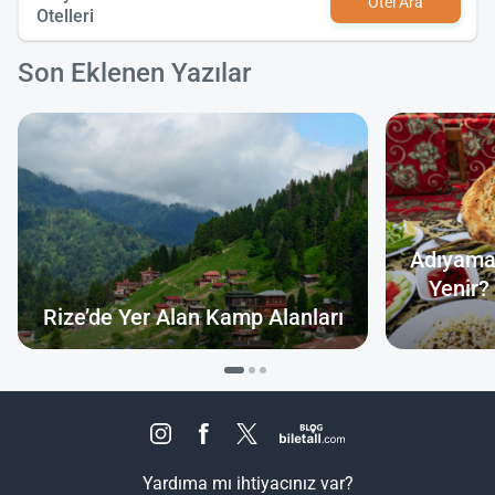
Otel Ara
Otelleri
Son Eklenen Yazılar
Adıyama
Yenir?
Rize’de Yer Alan Kamp Alanları
Yardıma mı ihtiyacınız var?