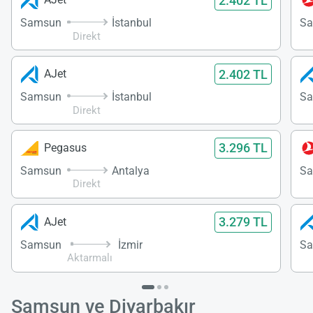
2.402 TL
Samsun
İstanbul
S
Direkt
2.402 TL
AJet
Samsun
İstanbul
S
Direkt
3.296 TL
Pegasus
Samsun
Antalya
S
Direkt
3.279 TL
AJet
Samsun
İzmir
S
Aktarmalı
Samsun ve Diyarbakır