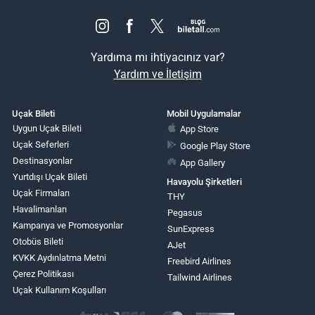
Yardıma mı ihtiyacınız var?
Yardım ve İletişim
Uçak Bileti
Mobil Uygulamalar
Uygun Uçak Bileti
App Store
Uçak Seferleri
Google Play Store
Destinasyonlar
App Gallery
Yurtdışı Uçak Bileti
Havayolu Şirketleri
Uçak Firmaları
THY
Havalimanları
Pegasus
Kampanya ve Promosyonlar
SunExpress
Otobüs Bileti
AJet
KVKK Aydınlatma Metni
Freebird Airlines
Çerez Politikası
Tailwind Airlines
Uçak Kullanım Koşulları