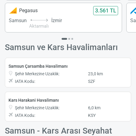
3.561 TL
Pegasus
Samsun
İzmir
S
Aktarmalı
Samsun ve Kars Havalimanları
Samsun Çarsamba Havalimanı
Şehir Merkezine Uzaklık:
23,0 km
IATA Kodu:
SZF
Kars Harakani Havalimanı
Şehir Merkezine Uzaklık:
6,0 km
IATA Kodu:
KSY
Samsun - Kars Arası Seyahat