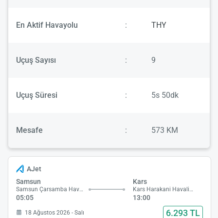
En Aktif Havayolu
:
THY
Uçuş Sayısı
:
9
Uçuş Süresi
:
5s 50dk
Mesafe
:
573 KM
AJet
Samsun
Kars
Samsun Çarsamba Havalimanı
Kars Harakani Havalimanı
05:05
13:00
6.293 TL
18 Ağustos 2026 - Salı