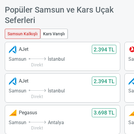
Popüler Samsun ve Kars Uçak
Seferleri
Samsun Kalkışlı
Kars Varışlı
2.394 TL
AJet
Samsun
İstanbul
S
Direkt
2.394 TL
AJet
Samsun
İstanbul
S
Direkt
3.698 TL
Pegasus
Samsun
Antalya
S
Direkt