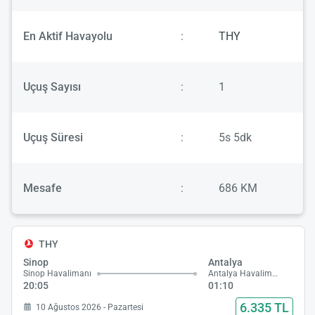
En Aktif Havayolu
:
THY
Uçuş Sayısı
:
1
Uçuş Süresi
:
5s 5dk
Mesafe
:
686 KM
THY
Sinop
Antalya
Sinop Havalimanı
Antalya Havalimanı
20:05
01:10
6.335 TL
10 Ağustos 2026 - Pazartesi