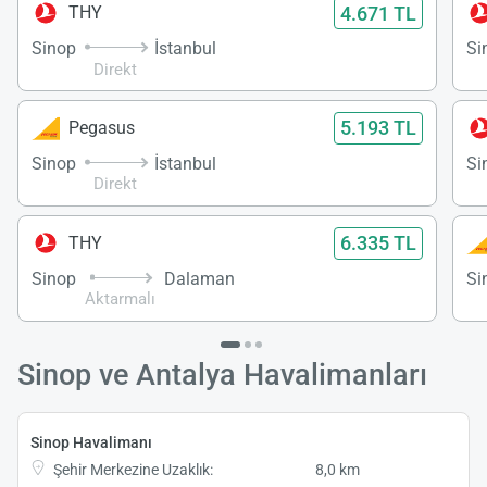
4.671 TL
THY
Sinop
İstanbul
Si
Direkt
5.193 TL
Pegasus
Sinop
İstanbul
Si
Direkt
6.335 TL
THY
Sinop
Dalaman
Si
Aktarmalı
Sinop ve Antalya Havalimanları
Sinop Havalimanı
Şehir Merkezine Uzaklık:
8,0 km