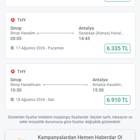
THY
Sinop
Antalya
Sinop Havalimanı
Gazipaşa (Alanya) Havalimanı
20:05
14:45
6.335 TL
17 Ağustos 2026 - Pazartesi
THY
Sinop
Antalya
Sinop Havalimanı
Antalya Havalimanı
10:30
15:50
6.910 TL
18 Ağustos 2026 - Salı
Gösterilen fiyatlar biletlerin başlangıç fiyatlarıdır. Seçilen tarih, lokasyon ve
sefer müsaitlik durumuna göre fiyatlar değişiklik gösterebilir.
Kampanyalardan Hemen Haberdar Ol