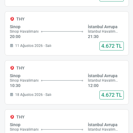
THY
Sinop
İstanbul Avrupa
Sinop Havalimanı
İstanbul Havalimanı
20:00
21:30
4.672 TL
11 Ağustos 2026 - Salı
THY
Sinop
İstanbul Avrupa
Sinop Havalimanı
İstanbul Havalimanı
10:30
12:00
4.672 TL
18 Ağustos 2026 - Salı
THY
Sinop
İstanbul Avrupa
Sinop Havalimanı
İstanbul Havalimanı