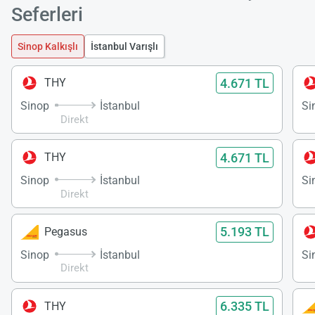
Seferleri
Sinop Kalkışlı
İstanbul Varışlı
4.671 TL
THY
Sinop
İstanbul
Si
Direkt
4.671 TL
THY
Sinop
İstanbul
Si
Direkt
5.193 TL
Pegasus
Sinop
İstanbul
Si
Direkt
6.335 TL
THY