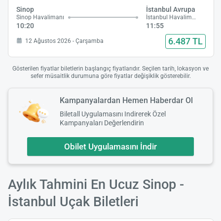
Sinop
İstanbul Avrupa
Sinop Havalimanı
İstanbul Havalimanı
10:20
11:55
6.487 TL
12 Ağustos 2026 - Çarşamba
Gösterilen fiyatlar biletlerin başlangıç fiyatlarıdır. Seçilen tarih, lokasyon ve
sefer müsaitlik durumuna göre fiyatlar değişiklik gösterebilir.
Kampanyalardan Hemen Haberdar Ol
Biletall Uygulamasını Indirerek Özel
Kampanyaları Değerlendirin
Obilet Uygulamasını İndir
Aylık Tahmini En Ucuz Sinop -
İstanbul Uçak Biletleri