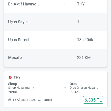
En Aktif Havayolu
:
THY
Uçuş Sayısı
:
1
Uçuş Süresi
:
13s 40dk
Mesafe
:
231 KM
THY
Sinop
Ordu
Sinop Havalimanı
Ordu-Giresun Havalimanı
20:05
09:45
6.335 TL
15 Ağustos 2026 - Cumartesi