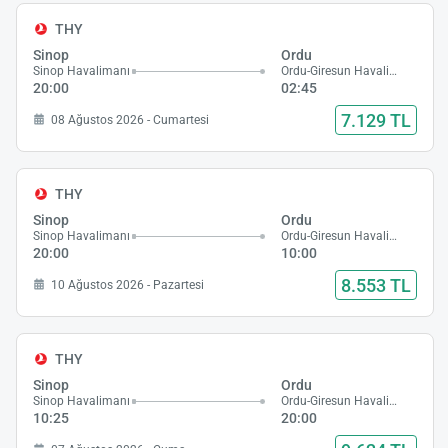
THY
Sinop
Ordu
Sinop Havalimanı
Ordu-Giresun Havalimanı
20:00
02:45
7.129 TL
08 Ağustos 2026 - Cumartesi
THY
Sinop
Ordu
Sinop Havalimanı
Ordu-Giresun Havalimanı
20:00
10:00
8.553 TL
10 Ağustos 2026 - Pazartesi
THY
Sinop
Ordu
Sinop Havalimanı
Ordu-Giresun Havalimanı
10:25
20:00