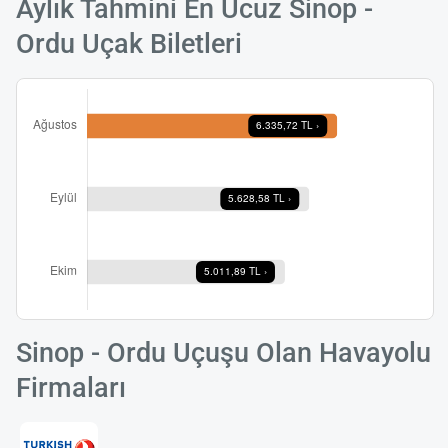
Aylık Tahmini En Ucuz Sinop -
Ordu Uçak Biletleri
Sinop - Ordu Uçuşu Olan Havayolu
Firmaları