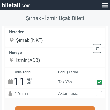
Şırnak - İzmir Uçak Bileti
Nereden
Nereye
Gidiş Tarihi
Dönüş Tarihi
11
Ağu
Tek Yön
Salı
Aktarmasız
1 Yolcu