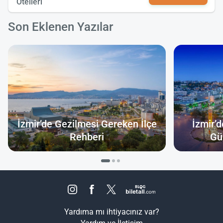
Otelleri
Son Eklenen Yazılar
İzmir’de Gezilmesi Gereken İlçe
İzmir’
Rehberi
Gü
Yardıma mı ihtiyacınız var?