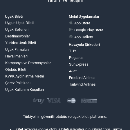
Yardım ve İletişim
Uçak Bileti
Mobil Uygulamalar
Uygun Uçak Bileti
App Store
Uçak Seferleri
Google Play Store
Destinasyonlar
App Gallery
Yurtdışı Uçak Bileti
Havayolu Şirketleri
Uçak Firmaları
THY
Havalimanları
Pegasus
Kampanya ve Promosyonlar
SunExpress
Otobüs Bileti
AJet
KVKK Aydınlatma Metni
Freebird Airlines
Çerez Politikası
Tailwind Airlines
Uçak Kullanım Koşulları
Türkiye'nin güvenilir otobüs ve uçak bileti platformu.
Otel rezervasyon ve otobüs bileti işlemleri için: Obilet.com Turizm