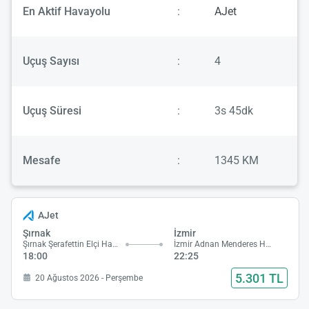
En Aktif Havayolu
:
AJet
Uçuş Sayısı
:
4
Uçuş Süresi
:
3s 45dk
Mesafe
:
1345 KM
AJet
Şırnak
İzmir
Şırnak Şerafettin Elçi Havalimanı
İzmir Adnan Menderes Havalimanı
18:00
22:25
5.301 TL
20 Ağustos 2026 - Perşembe