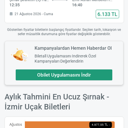
Şırnak Şerafettin Elçi Havalimanı
İzmir Adnan Menderes Havalimanı
12:35
16:40
6.133 TL
21 Ağustos 2026 - Cuma
Gösterilen fiyatlar biletlerin başlangıç fiyatlarıdır. Seçilen tarih, lokasyon ve
sefer müsaitlik durumuna göre fiyatlar değişiklik gösterebilir.
Kampanyalardan Hemen Haberdar Ol
Biletall Uygulamasını Indirerek Özel
Kampanyaları Değerlendirin
Obilet Uygulamasını İndir
Aylık Tahmini En Ucuz Şırnak -
İzmir Uçak Biletleri