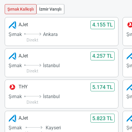
Şırnak Kalkışlı
İzmir Varışlı
4.155 TL
AJet
Şırnak
Ankara
Şı
Direkt
4.257 TL
AJet
Şırnak
İstanbul
Şı
Direkt
5.174 TL
THY
Şırnak
İstanbul
Şı
Direkt
5.823 TL
AJet
Şırnak
Kayseri
Şı