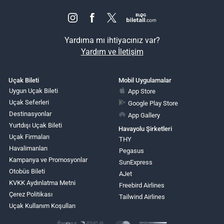
Yardıma mı ihtiyacınız var?
Yardım ve İletişim
Uçak Bileti
Mobil Uygulamalar
Uygun Uçak Bileti
App Store
Uçak Seferleri
Google Play Store
Destinasyonlar
App Gallery
Yurtdışı Uçak Bileti
Havayolu Şirketleri
Uçak Firmaları
THY
Havalimanları
Pegasus
Kampanya ve Promosyonlar
SunExpress
Otobüs Bileti
AJet
KVKK Aydınlatma Metni
Freebird Airlines
Çerez Politikası
Tailwind Airlines
Uçak Kullanım Koşulları