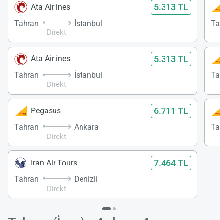
5.313 TL
Ata Airlines
Tahran
İstanbul
Ta
Direkt
5.313 TL
Ata Airlines
Tahran
İstanbul
Ta
Direkt
6.711 TL
Pegasus
Tahran
Ankara
Ta
Direkt
7.464 TL
Iran Air Tours
Tahran
Denizli
Direkt