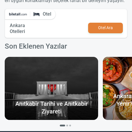
en uygun konaklamayı seçerek rahat bir deneyim yaşayın.
Otel
Ankara
Otel Ara
Otelleri
Son Eklenen Yazılar
Ankara
Anıtkabir Tarihi ve Anıtkabir
Yenir
Ziyareti