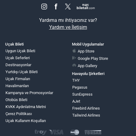
Yardıma mı ihtiyacınız var?
Yardım ve İletişim
Uçak Bileti
Mobil Uygulamalar
Uygun Uçak Bileti
App Store
Uçak Seferleri
Google Play Store
Destinasyonlar
App Gallery
Yurtdışı Uçak Bileti
Havayolu Şirketleri
Uçak Firmaları
THY
Havalimanları
Pegasus
Kampanya ve Promosyonlar
SunExpress
Otobüs Bileti
AJet
KVKK Aydınlatma Metni
Freebird Airlines
Çerez Politikası
Tailwind Airlines
Uçak Kullanım Koşulları