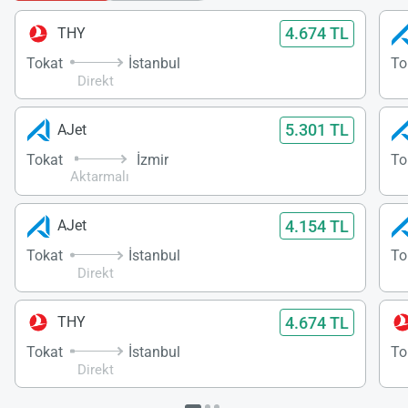
4.674 TL
THY
Tokat
İstanbul
To
Direkt
5.301 TL
AJet
Tokat
İzmir
To
Aktarmalı
4.154 TL
AJet
Tokat
İstanbul
To
Direkt
4.674 TL
THY
Tokat
İstanbul
To
Direkt