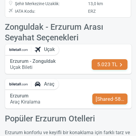
Şehir Merkezine Uzaklık:
13,0 km
IATA Kodu:
ERZ
Zonguldak - Erzurum Arası
Seyahat Seçenekleri
Uçak
Erzurum - Zonguldak
5.023 TL
Uçak Bileti
Araç
Erzurum
[Shared-589-tr-TR
Araç Kiralama
Popüler Erzurum Otelleri
Erzurum konforlu ve keyifli bir konaklama için farklı tarz ve