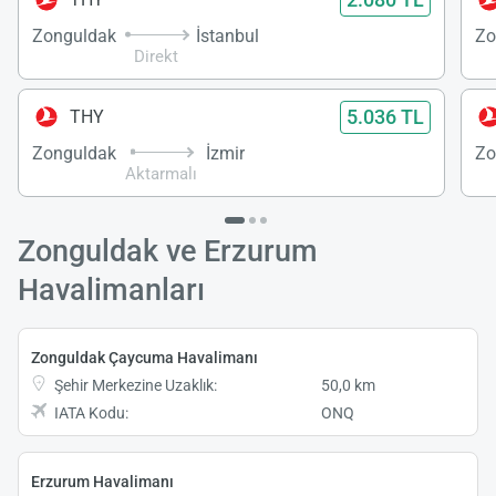
Zonguldak
İstanbul
Zo
Direkt
5.036 TL
THY
Zonguldak
İzmir
Zo
Aktarmalı
Zonguldak ve Erzurum
Havalimanları
Zonguldak Çaycuma Havalimanı
Şehir Merkezine Uzaklık:
50,0 km
IATA Kodu:
ONQ
Erzurum Havalimanı