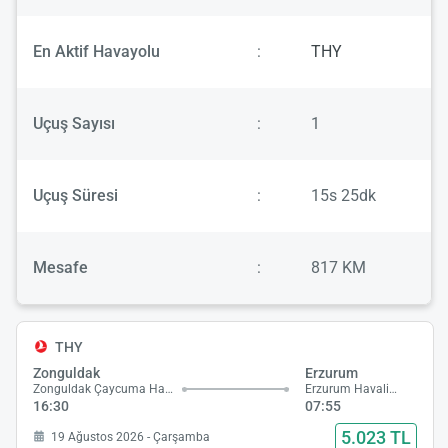
En Aktif Havayolu
:
THY
Uçuş Sayısı
:
1
Uçuş Süresi
:
15s 25dk
Mesafe
:
817 KM
THY
Zonguldak
Erzurum
Zonguldak Çaycuma Havalimanı
Erzurum Havalimanı
16:30
07:55
5.023 TL
19 Ağustos 2026 - Çarşamba