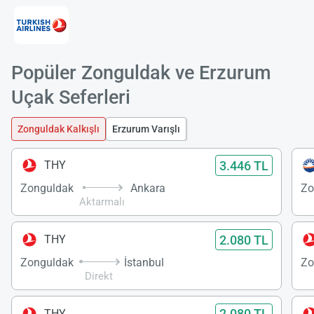
Popüler Zonguldak ve Erzurum
Uçak Seferleri
Zonguldak Kalkışlı
Erzurum Varışlı
3.446 TL
THY
Zonguldak
Ankara
Zo
Aktarmalı
2.080 TL
THY
Zonguldak
İstanbul
Zo
Direkt
2.080 TL
THY