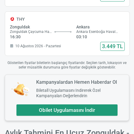
THY
Zonguldak
Ankara
Zonguldak Çaycuma Havalimanı
Ankara Esenboğa Havalimanı
16:30
03:10
3.449 TL
10 Ağustos 2026 - Pazartesi
Gösterilen fiyatlar biletlerin başlangıç fiyatlarıdır. Seçilen tarih, lokasyon ve
sefer müsaitlik durumuna göre fiyatlar değişiklik gösterebilir.
Kampanyalardan Hemen Haberdar Ol
Biletall Uygulamasını Indirerek Özel
Kampanyaları Değerlendirin
Obilet Uygulamasını İndir
Aylık Tahmini En Ucuz Zonguldak -