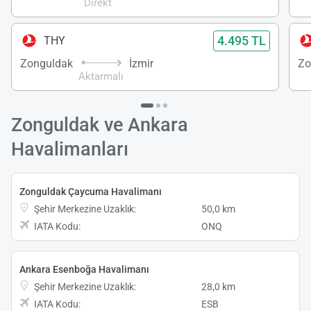
Direkt
4.495 TL
THY
Zonguldak
İzmir
Zo
Aktarmalı
Zonguldak ve Ankara
Havalimanları
Zonguldak Çaycuma Havalimanı
Şehir Merkezine Uzaklık:
50,0 km
IATA Kodu:
ONQ
Ankara Esenboğa Havalimanı
Şehir Merkezine Uzaklık:
28,0 km
IATA Kodu:
ESB