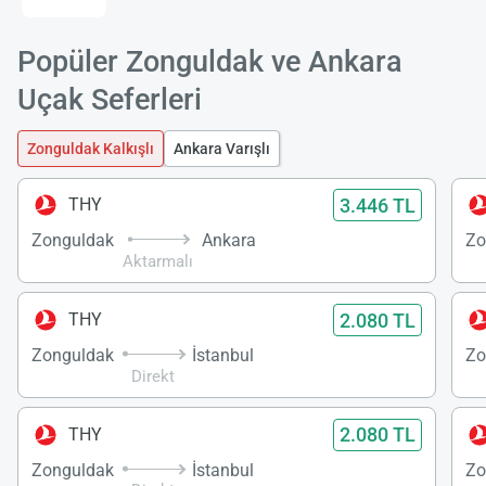
Popüler Zonguldak ve Ankara
Uçak Seferleri
Zonguldak Kalkışlı
Ankara Varışlı
3.446 TL
THY
Zonguldak
Ankara
Zo
Aktarmalı
2.080 TL
THY
Zonguldak
İstanbul
Zo
Direkt
2.080 TL
THY
Zonguldak
İstanbul
Zo