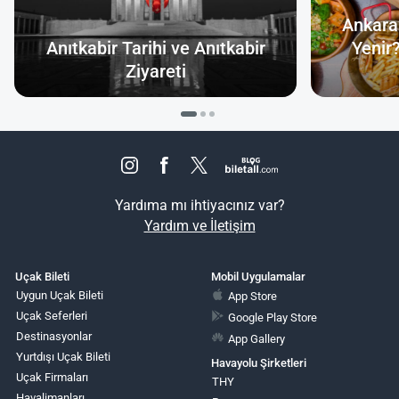
Ankara
Anıtkabir Tarihi ve Anıtkabir
Yenir
Ziyareti
Yardıma mı ihtiyacınız var?
Yardım ve İletişim
Uçak Bileti
Mobil Uygulamalar
Uygun Uçak Bileti
App Store
Uçak Seferleri
Google Play Store
Destinasyonlar
App Gallery
Yurtdışı Uçak Bileti
Havayolu Şirketleri
Uçak Firmaları
THY
Havalimanları