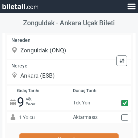
Zonguldak - Ankara Uçak Bileti
Nereden
Nereye
Gidiş Tarihi
Dönüş Tarihi
9
Ağu
Tek Yön
Pazar
Aktarmasız
1 Yolcu