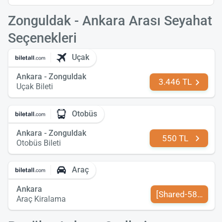
Zonguldak - Ankara Arası Seyahat
Seçenekleri
Uçak
Ankara - Zonguldak
3.446 TL
Uçak Bileti
Otobüs
Ankara - Zonguldak
550 TL
Otobüs Bileti
Araç
Ankara
[Shared-589-tr-TR
Araç Kiralama