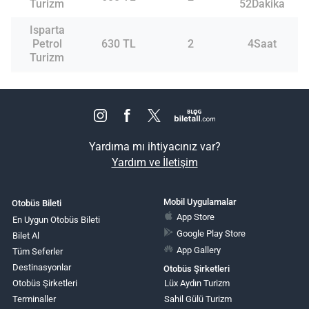
Turizm
52Dakika
Isparta
Petrol
630 TL
2
4Saat
Turizm
Yardıma mı ihtiyacınız var?
Yardım ve İletişim
Mobil Uygulamalar
Otobüs Bileti
App Store
En Uygun Otobüs Bileti
Google Play Store
Bilet Al
App Gallery
Tüm Seferler
Destinasyonlar
Otobüs Şirketleri
Otobüs Şirketleri
Lüx Aydın Turizm
Terminaller
Sahil Gülü Turizm