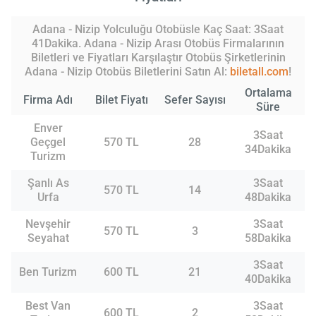
Adana - Nizip Yolculuğu Otobüsle Kaç Saat: 3Saat
41Dakika. Adana - Nizip Arası Otobüs Firmalarının
Biletleri ve Fiyatları Karşılaştır Otobüs Şirketlerinin
Adana - Nizip Otobüs Biletlerini Satın Al:
biletall.com
!
Ortalama
Firma Adı
Bilet Fiyatı
Sefer Sayısı
Süre
Enver
3Saat
Geçgel
570 TL
28
34Dakika
Turizm
Şanlı As
3Saat
570 TL
14
Urfa
48Dakika
Nevşehir
3Saat
570 TL
3
Seyahat
58Dakika
3Saat
Ben Turizm
600 TL
21
40Dakika
Best Van
3Saat
600 TL
2