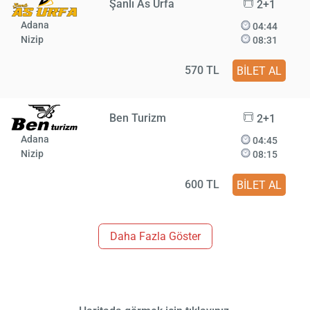
Şanlı As Urfa
2+1
Adana
04:44
Nizip
08:31
570 TL
BİLET AL
Ben Turizm
2+1
Adana
04:45
Nizip
08:15
600 TL
BİLET AL
Daha Fazla Göster