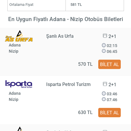
Ortalama Fiyat
581 TL
En Uygun Fiyatlı Adana - Nizip Otobüs Biletleri
Şanlı As Urfa
2+1
Adana
02:15
Nizip
06:45
570 TL
BİLET AL
Isparta Petrol Turizm
2+1
Adana
03:46
Nizip
07:46
630 TL
BİLET AL