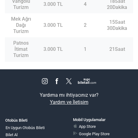
Vangölü
18Saat
3.000 TL
4
Turizm
20Dakika
Mek Ağrı
15Saat
Dağı
3.000 TL
2
30Dakika
Turizm
Patnos
İtimat
3.000 TL
1
21Saat
Turizm
Yardıma mı ihtiyacınız var?
Yardım ve İletişim
Mobil Uygulamalar
Otobüs Bileti
App Store
En Uygun Otobüs Bileti
Google Play Store
Bilet Al