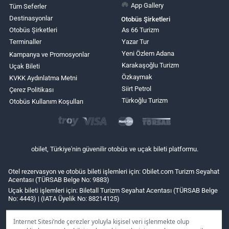
App Gallery
Tüm Seferler
Destinasyonlar
Otobüs Şirketleri
Otobüs Şirketleri
As 66 Turizm
Terminaller
Yazar Tur
Yeni Özlem Adana
Kampanya ve Promosyonlar
Karakaşoğlu Turizm
Uçak Bileti
Özkaymak
KVKK Aydınlatma Metni
Siirt Petrol
Çerez Politikası
Türkoğlu Turizm
Otobüs Kullanım Koşulları
obilet, Türkiye'nin güvenilir otobüs ve uçak bileti platformu.
Otel rezervasyon ve otobüs bileti işlemleri için: Obilet.com Turizm Seyahat
Acentası (TÜRSAB Belge No: 9883)
Uçak bileti işlemleri için: Biletall Turizm Seyahat Acentası (TÜRSAB Belge
No: 4443) | (IATA Üyelik No: 88214125)
İnternet Sitesi’nde çerezler yoluyla kişisel veri işlenmekte olup