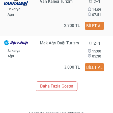
Van Kalesi Turizm
2+1
Sakarya
14:09
Ağrı
07:51
2.700 TL
BİLET AL
Mek Ağrı Dağı Turizm
2+1
Sakarya
15:00
Ağrı
05:30
3.000 TL
BİLET AL
Daha Fazla Göster