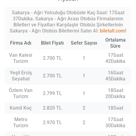
Sakarya - Ağrı Yolculuğu Otobüsle Kaç Saat: 17Saat
37Dakika. Sakarya - Ağrı Arası Otobüs Firmalarının
Biletleri ve Fiyatları Karşılaştır Otobüs Şirketlerinin
Sakarya - Ağrı Otobüs Biletlerini Satın Al:
biletall.com
!
Ortalama
Firma Adı
Bilet Fiyatı
Sefer Sayısı
Süre
Van Kalesi
17Saat
2.700 TL
1
Turizm
42Dakika
Yeşil Erciş
16Saat
2.700 TL
1
Seyahat
45Dakika
Özlem Van
18Saat
2.799 TL
1
Turizm
20Dakika
Kamil Koç
2.820 TL
2
18Saat
Metro
17Saat
2.970 TL
2
Turizm
30Dakika