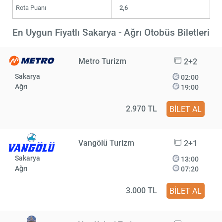
Rota Puanı
2,6
En Uygun Fiyatlı Sakarya - Ağrı Otobüs Biletleri
Metro Turizm
2+2
Sakarya
02:00
Ağrı
19:00
2.970 TL
BİLET AL
Vangölü Turizm
2+1
Sakarya
13:00
Ağrı
07:20
3.000 TL
BİLET AL