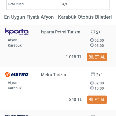
Rota Puanı
4,9
En Uygun Fiyatlı Afyon - Karabük Otobüs Biletleri
Isparta Petrol Turizm
2+1
Afyon
02:00
Karabük
08:00
1.015 TL
BİLET AL
Metro Turizm
2+1
Afyon
02:00
Karabük
10:00
840 TL
BİLET AL