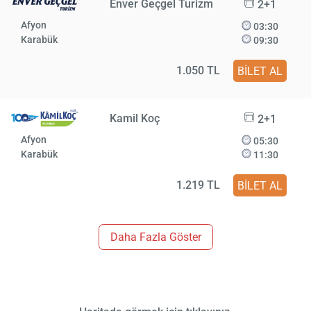
Enver Geçgel Turizm
2+1
Afyon
03:30
Karabük
09:30
1.050 TL
BİLET AL
Kamil Koç
2+1
Afyon
05:30
Karabük
11:30
1.219 TL
BİLET AL
Daha Fazla Göster