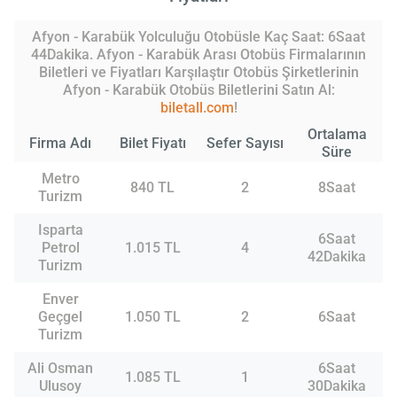
Afyon - Karabük Yolculuğu Otobüsle Kaç Saat: 6Saat
44Dakika. Afyon - Karabük Arası Otobüs Firmalarının
Biletleri ve Fiyatları Karşılaştır Otobüs Şirketlerinin
Afyon - Karabük Otobüs Biletlerini Satın Al:
biletall.com
!
Ortalama
Firma Adı
Bilet Fiyatı
Sefer Sayısı
Süre
Metro
840 TL
2
8Saat
Turizm
Isparta
6Saat
Petrol
1.015 TL
4
42Dakika
Turizm
Enver
Geçgel
1.050 TL
2
6Saat
Turizm
Ali Osman
6Saat
1.085 TL
1
Ulusoy
30Dakika