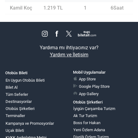
Kamil Koç
1.219 TL
1
6Saat
Yardıma mı ihtiyacınız var?
Yardım ve İletişim
Mobil Uygulamalar
Otobüs Bileti
App Store
En Uygun Otobüs Bileti
Google Play Store
Bilet Al
App Gallery
Tüm Seferler
Destinasyonlar
Otobüs Şirketleri
Otobüs Şirketleri
İyigün Çarşamba Turizm
Terminaller
Ak Tur Turizm
Boss for Hakan
Kampanya ve Promosyonlar
Yeni Özlem Adana
Uçak Bileti
Divriği Özlem Turizm
KVKK Aydınlatma Metni