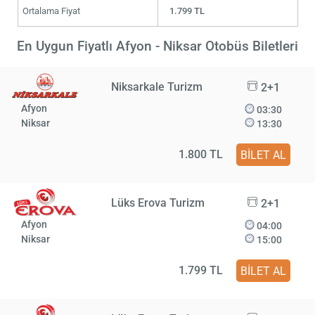
Ortalama Fiyat
1.799 TL
En Uygun Fiyatlı Afyon - Niksar Otobüs Biletleri
Niksarkale Turizm
2+1
Afyon
03:30
Niksar
13:30
1.800 TL
BİLET AL
Lüks Erova Turizm
2+1
Afyon
04:00
Niksar
15:00
1.799 TL
BİLET AL