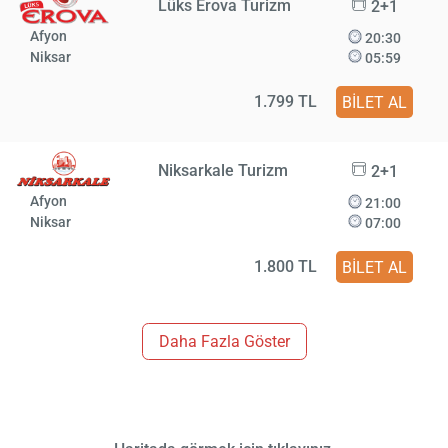
Lüks Erova Turizm
2+1
Afyon
20:30
Niksar
05:59
1.799 TL
BİLET AL
Niksarkale Turizm
2+1
Afyon
21:00
Niksar
07:00
1.800 TL
BİLET AL
Daha Fazla Göster