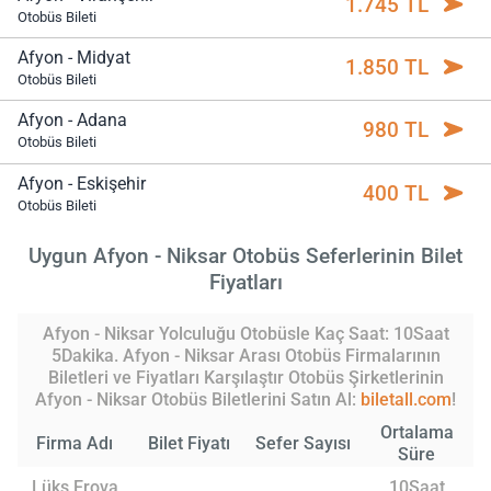
1.745 TL
Otobüs Bileti
Afyon - Midyat
1.850 TL
Otobüs Bileti
Afyon - Adana
980 TL
Otobüs Bileti
Afyon - Eskişehir
400 TL
Otobüs Bileti
Uygun Afyon - Niksar Otobüs Seferlerinin Bilet
Fiyatları
Afyon - Niksar Yolculuğu Otobüsle Kaç Saat: 10Saat
5Dakika. Afyon - Niksar Arası Otobüs Firmalarının
Biletleri ve Fiyatları Karşılaştır Otobüs Şirketlerinin
Afyon - Niksar Otobüs Biletlerini Satın Al:
biletall.com
!
Ortalama
Firma Adı
Bilet Fiyatı
Sefer Sayısı
Süre
Lüks Erova
10Saat