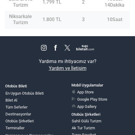
1.799 TL
2
Turizm
14Dakika
Niksarkale
1.800 TL
3
10Saat
Turizm
Yardıma mı ihtiyacınız var?
Yardım ve İletişim
Mobil Uygulamalar
Otobüs Bileti
App Store
En Uygun Otobüs Bileti
Google Play Store
Bilet Al
App Gallery
Tüm Seferler
Destinasyonlar
Otobüs Şirketleri
Otobüs Şirketleri
Sahil Gülü Turizm
Terminaller
Ak Tur Turizm
Turay Seyahat