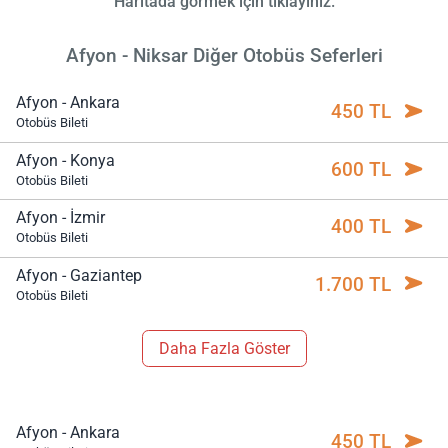
Haritada görmek için tıklayınız.
Afyon - Niksar Diğer Otobüs Seferleri
Afyon - Ankara
450 TL
Otobüs Bileti
Afyon - Konya
600 TL
Otobüs Bileti
Afyon - İzmir
400 TL
Otobüs Bileti
Afyon - Gaziantep
1.700 TL
Otobüs Bileti
Daha Fazla Göster
Afyon - Ankara
450 TL