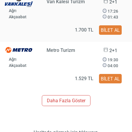
Van Kalesi Turizm
2+1
Ağrı
17:26
Akçaabat
01:43
1.700 TL
BİLET AL
Metro Turizm
2+1
Ağrı
19:30
Akçaabat
04:00
1.529 TL
BİLET AL
Daha Fazla Göster