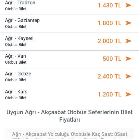
Ağrı - Trabzon
1.430 TL
Otobüs Bileti
Ağrı - Gaziantep
1.800 TL
Otobüs Bileti
Ağrı - Kayseri
2.000 TL
Otobüs Bileti
Ağrı - Van
500 TL
Otobüs Bileti
Ağrı - Gebze
2.400 TL
Otobüs Bileti
Ağrı - Kars
1.200 TL
Otobüs Bileti
Uygun Ağrı - Akçaabat Otobüs Seferlerinin Bilet
Fiyatları
Ağrı - Akçaabat Yolculuğu Otobüsle Kaç Saat: 8Saat