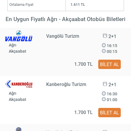
Ortalama Fiyat
1.611 TL
En Uygun Fiyatlı Ağrı - Akçaabat Otobüs Biletleri
Vangölü Turizm
2+1
Ağrı
16:15
Akçaabat
00:15
1.700 TL
BİLET AL
Kanberoğlu Turizm
2+1
Ağrı
16:30
Akçaabat
01:00
1.700 TL
BİLET AL