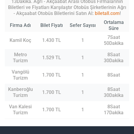
13Dakika. Ağrı - Akçaabat Arası Otobüs Firmalarının
Biletleri ve Fiyatları Karşılaştır Otobüs Şirketlerinin Ağrı
- Akçaabat Otobüs Biletlerini Satın Al:
biletall.com
!
Ortalama
Firma Adı
Bilet Fiyatı
Sefer Sayısı
Süre
7Saat
Kamil Koç
1.430 TL
1
50Dakika
Metro
8Saat
1.529 TL
1
Turizm
30Dakika
Vangölü
1.700 TL
1
8Saat
Turizm
Kanberoğlu
8Saat
1.700 TL
1
Turizm
30Dakika
Van Kalesi
8Saat
1.700 TL
1
Turizm
17Dakika