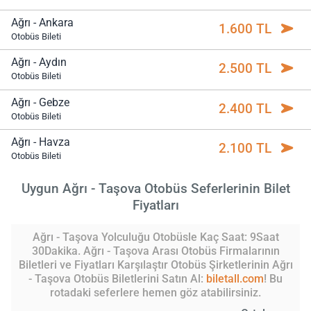
Ağrı - Ankara
1.600 TL
Otobüs Bileti
Ağrı - Aydın
2.500 TL
Otobüs Bileti
Ağrı - Gebze
2.400 TL
Otobüs Bileti
Ağrı - Havza
2.100 TL
Otobüs Bileti
Uygun Ağrı - Taşova Otobüs Seferlerinin Bilet
Fiyatları
Ağrı - Taşova Yolculuğu Otobüsle Kaç Saat: 9Saat
30Dakika. Ağrı - Taşova Arası Otobüs Firmalarının
Biletleri ve Fiyatları Karşılaştır Otobüs Şirketlerinin Ağrı
- Taşova Otobüs Biletlerini Satın Al:
biletall.com
! Bu
rotadaki seferlere hemen göz atabilirsiniz.