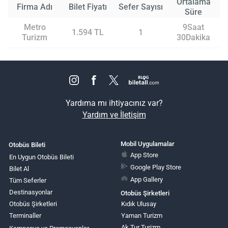
Ortalama
Firma Adı
Bilet Fiyatı
Sefer Sayısı
Süre
Metro
9Saat
1.594 TL
1
Turizm
30Dakika
Yardıma mı ihtiyacınız var?
Yardım ve İletişim
Mobil Uygulamalar
Otobüs Bileti
App Store
En Uygun Otobüs Bileti
Google Play Store
Bilet Al
App Gallery
Tüm Seferler
Destinasyonlar
Otobüs Şirketleri
Otobüs Şirketleri
Kıdık Ulusay
Terminaller
Yaman Turizm
Ak Tur Turizm