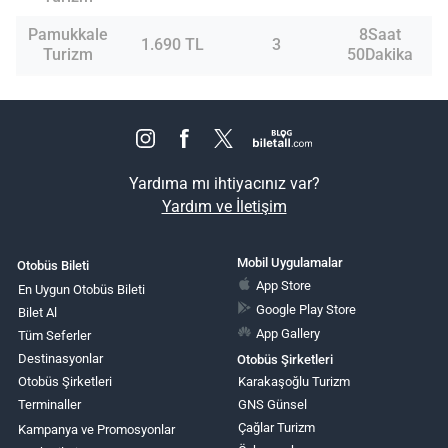
Pamukkale
8Saat
1.690 TL
3
Turizm
50Dakika
Yardıma mı ihtiyacınız var?
Yardım ve İletişim
Mobil Uygulamalar
Otobüs Bileti
App Store
En Uygun Otobüs Bileti
Google Play Store
Bilet Al
App Gallery
Tüm Seferler
Destinasyonlar
Otobüs Şirketleri
Otobüs Şirketleri
Karakaşoğlu Turizm
Terminaller
GNS Günsel
Çağlar Turizm
Kampanya ve Promosyonlar