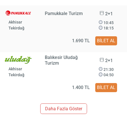
Pamukkale Turizm
2+1
Akhisar
10:45
Tekirdağ
18:15
1.690 TL
BİLET AL
Balıkesir Uludağ
2+1
Turizm
Akhisar
21:30
Tekirdağ
04:50
1.400 TL
BİLET AL
Daha Fazla Göster