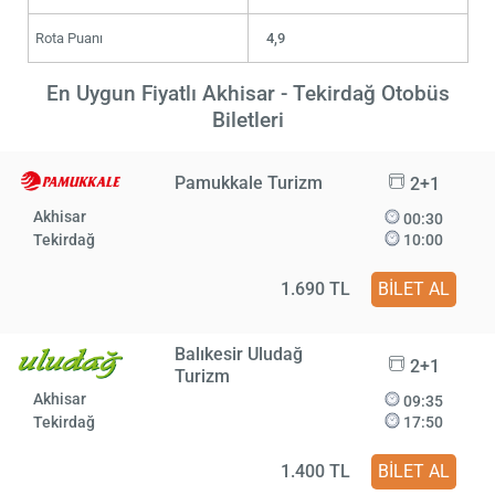
Rota Puanı
4,9
En Uygun Fiyatlı Akhisar - Tekirdağ Otobüs
Biletleri
Pamukkale Turizm
2+1
Akhisar
00:30
Tekirdağ
10:00
1.690 TL
BİLET AL
Balıkesir Uludağ
2+1
Turizm
Akhisar
09:35
Tekirdağ
17:50
1.400 TL
BİLET AL