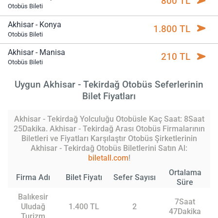
800 TL
Otobüs Bileti
Akhisar - Konya
1.800 TL
Otobüs Bileti
Akhisar - Manisa
210 TL
Otobüs Bileti
Uygun Akhisar - Tekirdağ Otobüs Seferlerinin
Bilet Fiyatları
Akhisar - Tekirdağ Yolculuğu Otobüsle Kaç Saat: 8Saat
25Dakika. Akhisar - Tekirdağ Arası Otobüs Firmalarının
Biletleri ve Fiyatları Karşılaştır Otobüs Şirketlerinin
Akhisar - Tekirdağ Otobüs Biletlerini Satın Al:
biletall.com
!
Ortalama
Firma Adı
Bilet Fiyatı
Sefer Sayısı
Süre
Balıkesir
7Saat
Uludağ
1.400 TL
2
47Dakika
Turizm