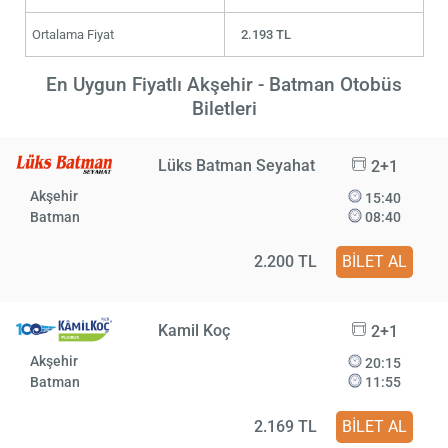
Ortalama Fiyat
2.193 TL
En Uygun Fiyatlı Akşehir - Batman Otobüs
Biletleri
Lüks Batman Seyahat
2+1
Akşehir
15:40
Batman
08:40
2.200 TL
BİLET AL
Kamil Koç
2+1
Akşehir
20:15
Batman
11:55
2.169 TL
BİLET AL