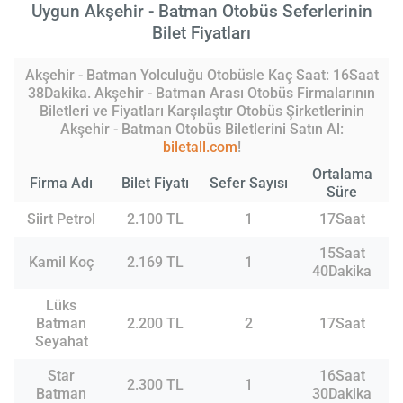
Uygun Akşehir - Batman Otobüs Seferlerinin
Bilet Fiyatları
Akşehir - Batman Yolculuğu Otobüsle Kaç Saat: 16Saat
38Dakika. Akşehir - Batman Arası Otobüs Firmalarının
Biletleri ve Fiyatları Karşılaştır Otobüs Şirketlerinin
Akşehir - Batman Otobüs Biletlerini Satın Al:
biletall.com
!
Ortalama
Firma Adı
Bilet Fiyatı
Sefer Sayısı
Süre
Siirt Petrol
2.100 TL
1
17Saat
15Saat
Kamil Koç
2.169 TL
1
40Dakika
Lüks
Batman
2.200 TL
2
17Saat
Seyahat
Star
16Saat
2.300 TL
1
Batman
30Dakika