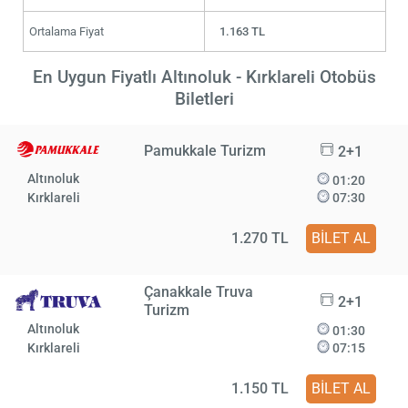
Ortalama Fiyat
1.163 TL
En Uygun Fiyatlı Altınoluk - Kırklareli Otobüs
Biletleri
Pamukkale Turizm
2+1
Altınoluk
01:20
Kırklareli
07:30
1.270 TL
BİLET AL
Çanakkale Truva
2+1
Turizm
Altınoluk
01:30
Kırklareli
07:15
1.150 TL
BİLET AL