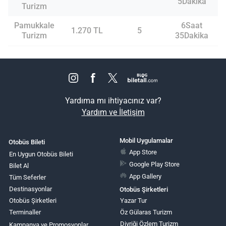
5Dakika
Turizm
Pamukkale
6Saat
1.270 TL
5
Turizm
35Dakika
Yardıma mı ihtiyacınız var?
Yardım ve İletişim
Mobil Uygulamalar
Otobüs Bileti
App Store
En Uygun Otobüs Bileti
Google Play Store
Bilet Al
App Gallery
Tüm Seferler
Destinasyonlar
Otobüs Şirketleri
Otobüs Şirketleri
Yazar Tur
Terminaller
Öz Gülaras Turizm
Divriği Özlem Turizm
Kampanya ve Promosyonlar