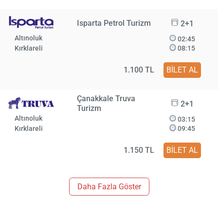
Isparta Petrol Turizm
2+1
Altınoluk
02:45
Kırklareli
08:15
1.100 TL
BİLET AL
Çanakkale Truva
2+1
Turizm
Altınoluk
03:15
Kırklareli
09:45
1.150 TL
BİLET AL
Daha Fazla Göster