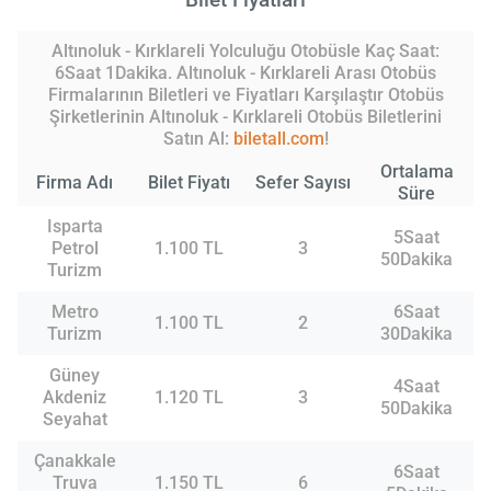
Altınoluk - Kırklareli Yolculuğu Otobüsle Kaç Saat:
6Saat 1Dakika. Altınoluk - Kırklareli Arası Otobüs
Firmalarının Biletleri ve Fiyatları Karşılaştır Otobüs
Şirketlerinin Altınoluk - Kırklareli Otobüs Biletlerini
Satın Al:
biletall.com
!
Ortalama
Firma Adı
Bilet Fiyatı
Sefer Sayısı
Süre
Isparta
5Saat
Petrol
1.100 TL
3
50Dakika
Turizm
Metro
6Saat
1.100 TL
2
Turizm
30Dakika
Güney
4Saat
Akdeniz
1.120 TL
3
50Dakika
Seyahat
Çanakkale
6Saat
Truva
1.150 TL
6