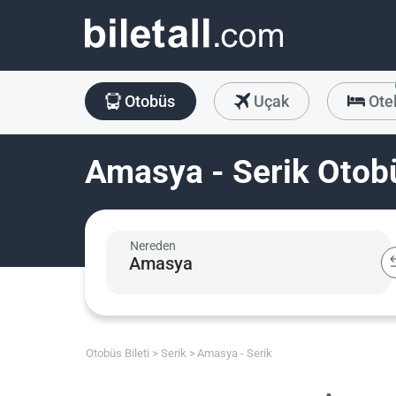
Otobüs
Uçak
Ote
Amasya - Serik Otobü
Nereden
Otobüs Bileti
Serik
Amasya - Serik