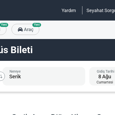
Yardım
Seyahat Sorg
Yeni
Yeni
l
Araç
s Bileti
Nereye
Gidiş Tarihi
8
Ağu
Cumartesi