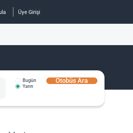
ula
Üye Girişi
Otobüs Ara
Bugün
Yarın