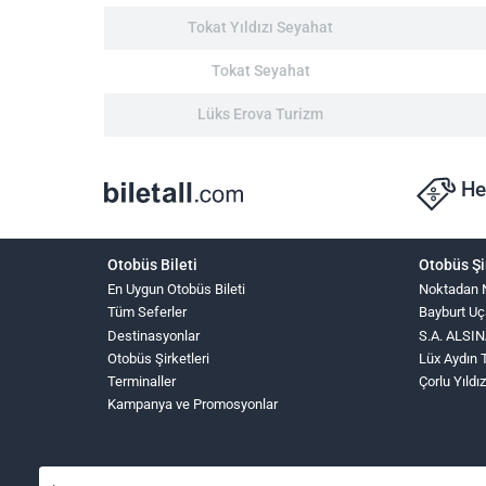
Tokat Yıldızı Seyahat
Tokat Seyahat
Lüks Erova Turizm
He
Otobüs Bileti
Otobüs Şi
En Uygun Otobüs Bileti
Noktadan 
Tüm Seferler
Bayburt Uç
Destinasyonlar
S.A. ALS
Otobüs Şirketleri
Lüx Aydın 
Terminaller
Çorlu Yıldı
Kampanya ve Promosyonlar