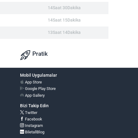
14Saat 30Dakika
14Saat 15Dakika
13Saat 14Dakika
Pratik
Mobil Uygulamalar
App Store
Google Play Store
App Gallery
Bizi Takip Edin
Twitter
Facebook
Instagram
BiletallBlog