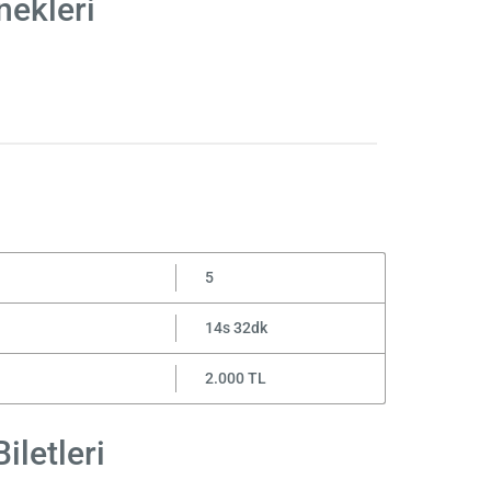
nekleri
5
14s 32dk
2.000 TL
iletleri