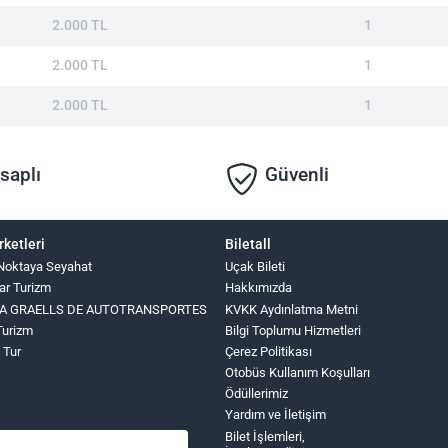
2.000 TL
1
2.000 TL
1
2.000 TL
1
saplı
Güvenli
rketleri
Biletall
Noktaya Seyahat
Uçak Bileti
ar Turizm
Hakkımızda
INA GRAELLS DE AUTOTRANSPORTES
KVKK Aydınlatma Metni
Turizm
Bilgi Toplumu Hizmetleri
z Tur
Çerez Politikası
Otobüs Kullanım Koşulları
Ödüllerimiz
Yardım ve İletişim
Bilet İşlemleri,