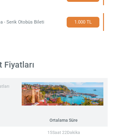
a - Serik Otobüs Bileti
1.000 TL
 Fiyatları
tları
Ortalama Süre
15Saat 22Dakika