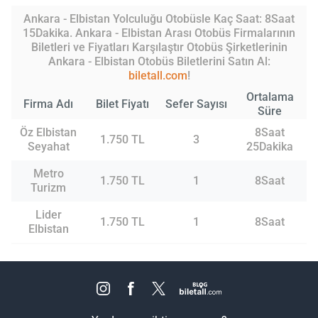
Ankara - Elbistan Yolculuğu Otobüsle Kaç Saat: 8Saat
15Dakika. Ankara - Elbistan Arası Otobüs Firmalarının
Biletleri ve Fiyatları Karşılaştır Otobüs Şirketlerinin
Ankara - Elbistan Otobüs Biletlerini Satın Al:
biletall.com
!
Ortalama
Firma Adı
Bilet Fiyatı
Sefer Sayısı
Süre
Öz Elbistan
8Saat
1.750 TL
3
Seyahat
25Dakika
Metro
1.750 TL
1
8Saat
Turizm
Lider
1.750 TL
1
8Saat
Elbistan