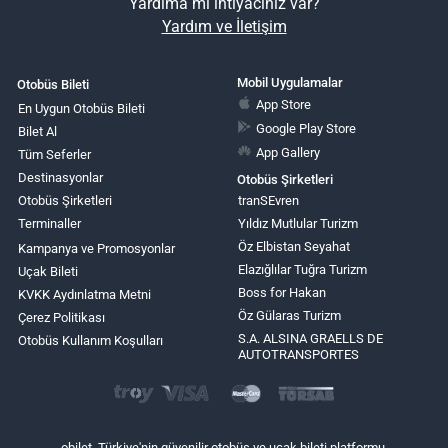
Yardıma mı ihtiyacınız var?
Yardım ve İletişim
Mobil Uygulamalar
Otobüs Bileti
App Store
En Uygun Otobüs Bileti
Google Play Store
Bilet Al
App Gallery
Tüm Seferler
Destinasyonlar
Otobüs Şirketleri
Otobüs Şirketleri
tranSEvren
Terminaller
Yıldız Mutlular Turizm
Öz Elbistan Seyahat
Kampanya ve Promosyonlar
Elazığlılar Tuğra Turizm
Uçak Bileti
Boss for Hakan
KVKK Aydınlatma Metni
Öz Gülaras Turizm
Çerez Politikası
S.A. ALSINA GRAELLS DE
Otobüs Kullanım Koşulları
AUTOTRANSPORTES
obilet, Türkiye'nin güvenilir otobüs ve uçak bileti platformu.