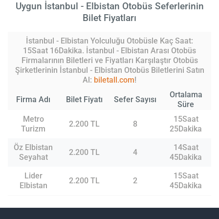
Uygun İstanbul - Elbistan Otobüs Seferlerinin
Bilet Fiyatları
İstanbul - Elbistan Yolculuğu Otobüsle Kaç Saat:
15Saat 16Dakika. İstanbul - Elbistan Arası Otobüs
Firmalarının Biletleri ve Fiyatları Karşılaştır Otobüs
Şirketlerinin İstanbul - Elbistan Otobüs Biletlerini Satın
Al:
biletall.com
!
Ortalama
Firma Adı
Bilet Fiyatı
Sefer Sayısı
Süre
Metro
15Saat
2.200 TL
8
Turizm
25Dakika
Öz Elbistan
14Saat
2.200 TL
4
Seyahat
45Dakika
Lider
15Saat
2.200 TL
2
Elbistan
45Dakika