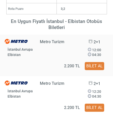
Rota Puanı
3,2
En Uygun Fiyatlı İstanbul - Elbistan Otobüs
Biletleri
Metro Turizm
2+1
İstanbul Avrupa
12:00
Elbistan
04:30
2.200 TL
BİLET AL
Metro Turizm
2+1
İstanbul Avrupa
12:20
Elbistan
04:30
2.200 TL
BİLET AL