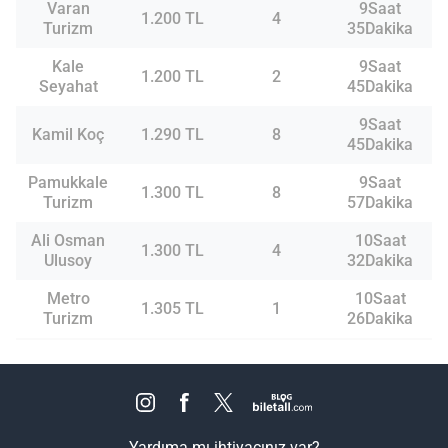
Varan
9Saat
1.200 TL
4
Turizm
35Dakika
Kale
9Saat
1.200 TL
2
Seyahat
45Dakika
9Saat
Kamil Koç
1.290 TL
8
45Dakika
Pamukkale
9Saat
1.300 TL
8
Turizm
57Dakika
Ali Osman
10Saat
1.300 TL
4
Ulusoy
32Dakika
Metro
10Saat
1.305 TL
1
Turizm
26Dakika
Yardıma mı ihtiyacınız var?