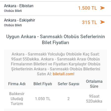
Ankara - Elbistan
1.500 TL
Otobüs Bileti
Ankara - Eskişehir
315 TL
Otobüs Bileti
Uygun Ankara - Sarımsaklı Otobüs Seferlerinin
Bilet Fiyatları
Ankara - Sarımsaklı Yolculuğu Otobüsle Kaç Saat:
9Saat 55Dakika. Ankara - Sarımsaklı Arası Otobüs
Firmalarının Biletleri ve Fiyatları Karşılaştır Otobüs
Şirketlerinin Ankara - Sarımsaklı Otobüs Biletlerini
Satın Al:
biletall.com
!
Ortalama
Firma Adı
Bilet Fiyatı
Sefer Sayısı
Süre
Balıkesir
9Saat
Uludağ
1.050 TL
2
52Dakika
Turizm