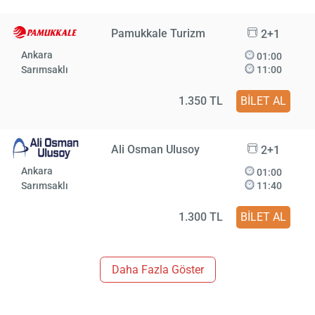
Pamukkale Turizm
2+1
Ankara
01:00
Sarımsaklı
11:00
1.350 TL
BİLET AL
Ali Osman Ulusoy
2+1
Ankara
01:00
Sarımsaklı
11:40
1.300 TL
BİLET AL
Daha Fazla Göster