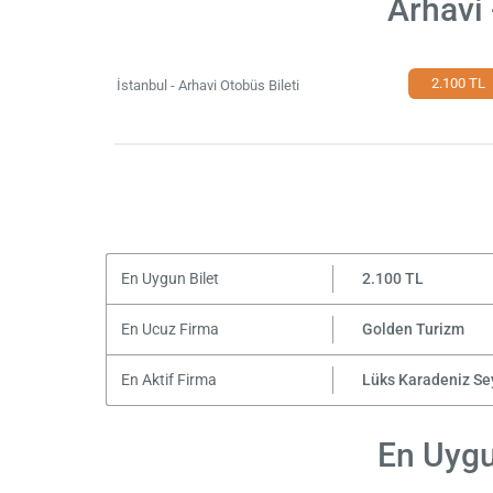
Arhavi 
2.100 TL
İstanbul - Arhavi Otobüs Bileti
En Uygun Bilet
2.100 TL
En Ucuz Firma
Golden Turizm
En Aktif Firma
Lüks Karadeniz Se
En Uygun