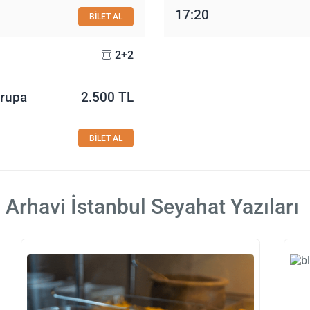
17:20
BİLET AL
2+2
vrupa
2.500 TL
BİLET AL
Arhavi İstanbul Seyahat Yazıları