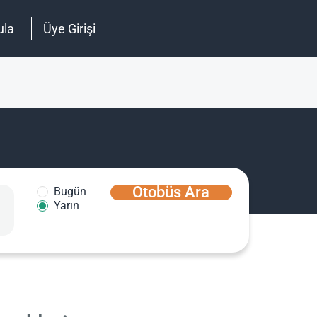
ula
Üye Girişi
Otobüs Ara
Bugün
Yarın