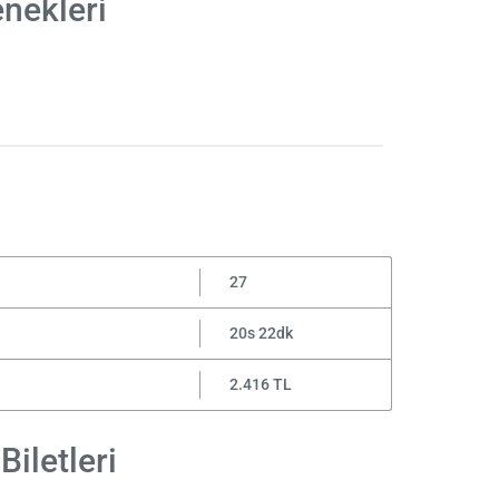
enekleri
27
20s 22dk
2.416 TL
Biletleri