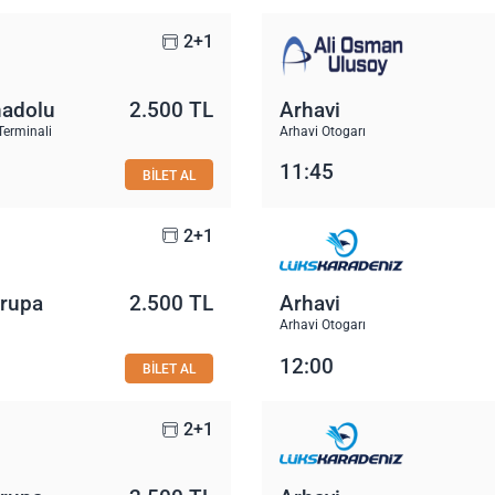
2+1
nadolu
2.500 TL
Arhavi
Terminali
Arhavi Otogarı
11:45
BİLET AL
2+1
vrupa
2.500 TL
Arhavi
Arhavi Otogarı
12:00
BİLET AL
2+1