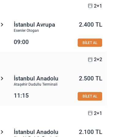
2+1
İstanbul Avrupa
2.400 TL
Esenler Otogarı
09:00
BİLET AL
2+2
İstanbul Anadolu
2.500 TL
Ataşehir Dudullu Terminali
11:15
BİLET AL
2+1
İstanbul Anadolu
2.100 TL