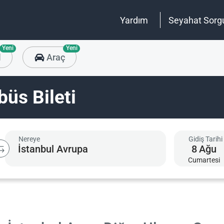
Yardım
Seyahat Sorg
Yeni
Yeni
l
Araç
büs Bileti
Nereye
Gidiş Tarihi
8
Ağu
Cumartesi