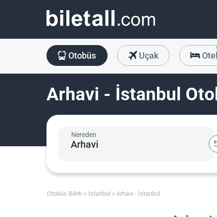
Otobüs
Uçak
Ote
Arhavi - İstanbul Oto
Nereden
Otobüs Bileti
İstanbul
Arhavi - İstanbul