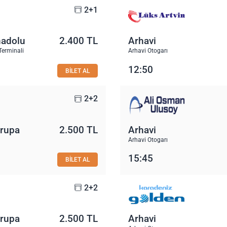
2+1
nadolu
2.400 TL
Arhavi
Terminali
Arhavi Otogarı
12:50
BİLET AL
2+2
vrupa
2.500 TL
Arhavi
Arhavi Otogarı
15:45
BİLET AL
2+2
vrupa
2.500 TL
Arhavi