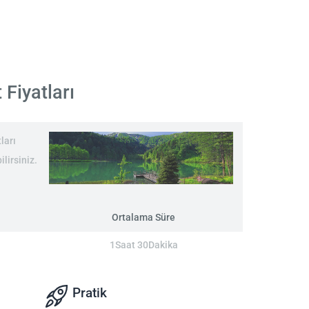
 Fiyatları
ları
lirsiniz.
Ortalama Süre
1Saat 30Dakika
Pratik