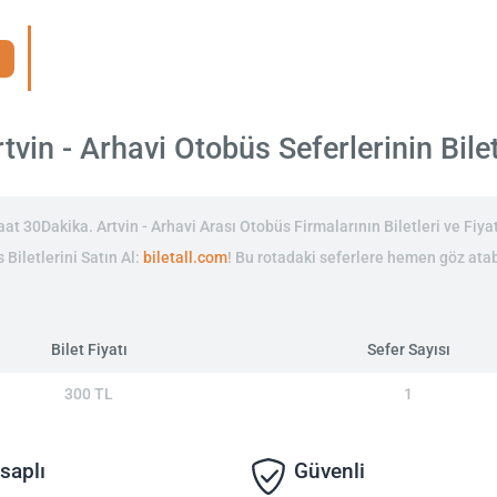
vin - Arhavi Otobüs Seferlerinin Bilet
at 30Dakika. Artvin - Arhavi Arası Otobüs Firmalarının Biletleri ve Fiyat
 Biletlerini Satın Al:
biletall.com
! Bu rotadaki seferlere hemen göz atabi
Bilet Fiyatı
Sefer Sayısı
300 TL
1
saplı
Güvenli