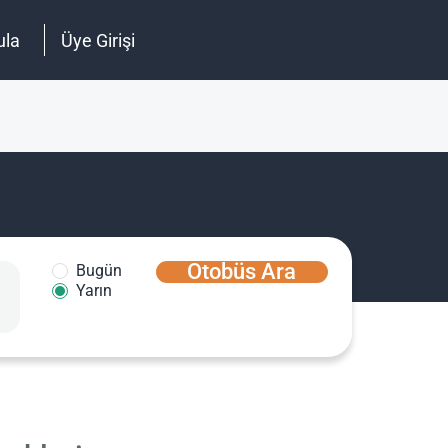
ula
Üye Girişi
Otobüs Ara
Bugün
Yarın