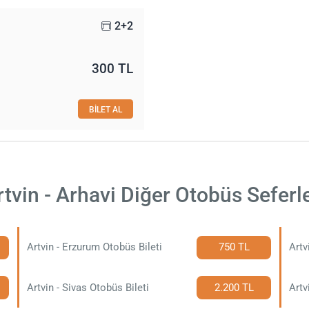
2+2
300 TL
BİLET AL
rtvin - Arhavi Diğer Otobüs Seferle
Artvin - Erzurum Otobüs Bileti
750 TL
Artv
Artvin - Sivas Otobüs Bileti
2.200 TL
Artv