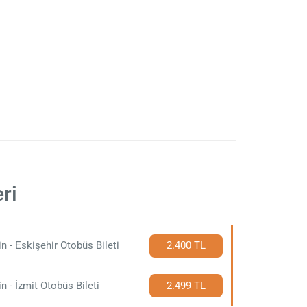
ri
in - Eskişehir Otobüs Bileti
2.400 TL
in - İzmit Otobüs Bileti
2.499 TL