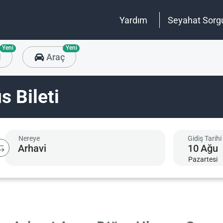
Yardım
Seyahat Sorg
Yeni
Yeni
l
Araç
s Bileti
Nereye
Gidiş Tarihi
10
Ağu
Pazartesi