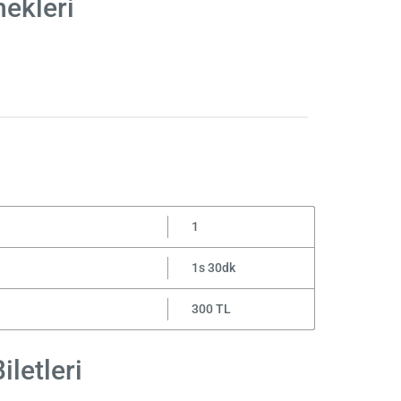
nekleri
1
1s 30dk
300 TL
iletleri