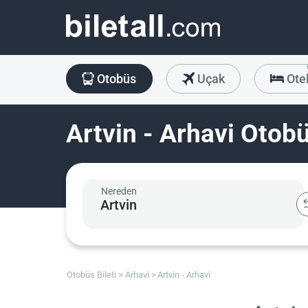
Otobüs
Uçak
Ote
Artvin - Arhavi Otobü
Nereden
Otobüs Bileti
Arhavi
Artvin - Arhavi