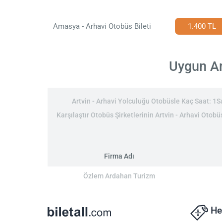
Amasya - Arhavi Otobüs Bileti
1.400 TL
Uygun Art
Artvin - Arhavi Yolculuğu Otobüsle Kaç Saat: 1Sa
Karşılaştır Otobüs Şirketlerinin Artvin - Arhavi Otobüs
Firma Adı
Özlem Ardahan Turizm
He