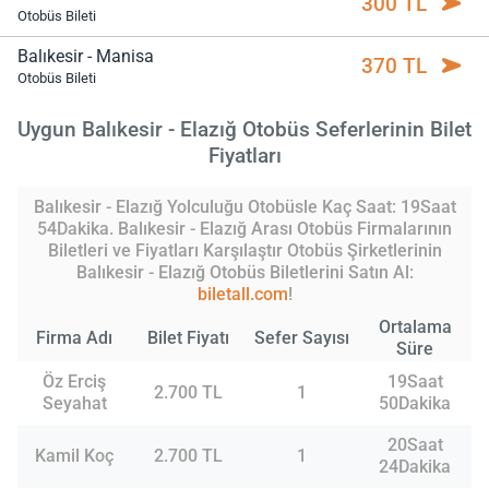
300 TL
Otobüs Bileti
Balıkesir - Manisa
370 TL
Otobüs Bileti
Uygun Balıkesir - Elazığ Otobüs Seferlerinin Bilet
Fiyatları
Balıkesir - Elazığ Yolculuğu Otobüsle Kaç Saat: 19Saat
54Dakika. Balıkesir - Elazığ Arası Otobüs Firmalarının
Biletleri ve Fiyatları Karşılaştır Otobüs Şirketlerinin
Balıkesir - Elazığ Otobüs Biletlerini Satın Al:
biletall.com
!
Ortalama
Firma Adı
Bilet Fiyatı
Sefer Sayısı
Süre
Öz Erciş
19Saat
2.700 TL
1
Seyahat
50Dakika
20Saat
Kamil Koç
2.700 TL
1
24Dakika