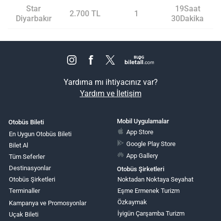
Star
19Saat
2.700 TL
1
Diyarbakır
30Dakika
Yardıma mı ihtiyacınız var?
Yardım ve İletişim
Mobil Uygulamalar
Otobüs Bileti
App Store
En Uygun Otobüs Bileti
Google Play Store
Bilet Al
App Gallery
Tüm Seferler
Destinasyonlar
Otobüs Şirketleri
Otobüs Şirketleri
Noktadan Noktaya Seyahat
Terminaller
Eşme Ermenek Turizm
Özkaymak
Kampanya ve Promosyonlar
İyigün Çarşamba Turizm
Uçak Bileti