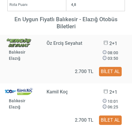
Rota Puanı
4,8
En Uygun Fiyatlı Balıkesir - Elazığ Otobüs
Biletleri
Öz Erciş Seyahat
2+1
Balıkesir
08:00
Elazığ
03:50
2.700 TL
BİLET AL
Kamil Koç
2+1
Balıkesir
10:01
Elazığ
06:25
2.700 TL
BİLET AL