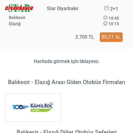
Star Diyarbakır
2+1
Balıkesir
14:45
Elazığ
10:15
2.700 TL
BİLET AL
Haritada görmek için tıklayınız.
Balıkesir - Elazığ Arası Giden Otobüs Firmaları
Balıkesir - Elazığ Diğer Otobüs Seferleri