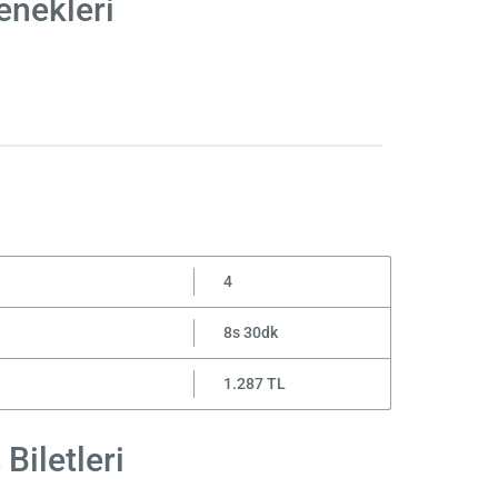
enekleri
4
8s 30dk
1.287 TL
Biletleri