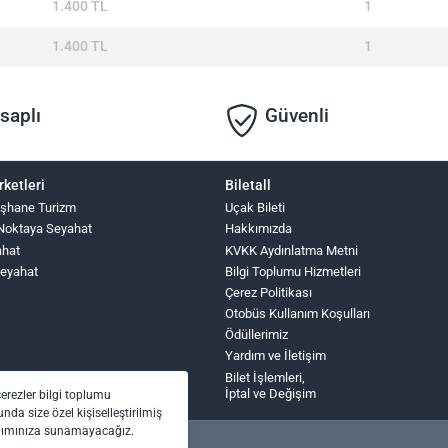
1.400 TL
1
1.400 TL
1
saplı
Güvenli
rketleri
Biletall
şhane Turizm
Uçak Bileti
Noktaya Seyahat
Hakkımızda
ahat
KVKK Aydınlatma Metni
Seyahat
Bilgi Toplumu Hizmetleri
Çerez Politikası
Otobüs Kullanım Koşulları
Ödüllerimiz
Yardım ve İletişim
Bilet İşlemleri,
İptal ve Değişim
çerezler bilgi toplumu
nda size özel kişiselleştirilmiş
anımınıza sunamayacağız.