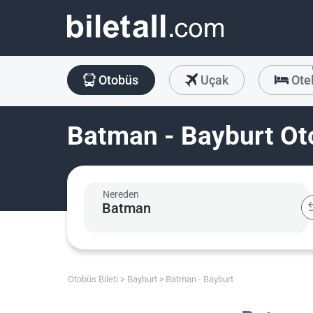
Otobüs
Uçak
Ote
Batman - Bayburt Oto
Nereden
Otobüs Bileti
Bayburt
Batman - Bayburt