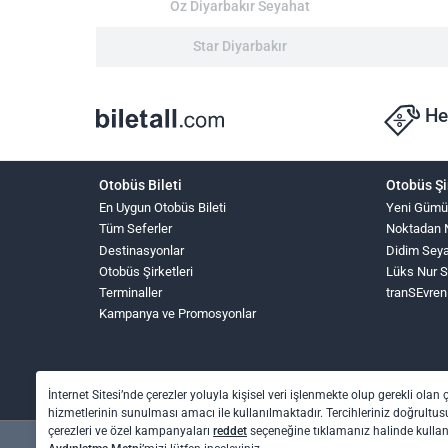
Öz Diyarbakır Seyahat
Star Diyarbakır
He
Otobüs Bileti
Otobüs Şi
En Uygun Otobüs Bileti
Yeni Gümü
Tüm Seferler
Noktadan 
Destinasyonlar
Didim Sey
Otobüs Şirketleri
Lüks Nur 
Terminaller
tranSEvren
Kampanya ve Promosyonlar
İnternet Sitesi’nde çerezler yoluyla kişisel veri işlenmekte olup gerekli olan 
hizmetlerinin sunulması amacı ile kullanılmaktadır. Tercihleriniz doğrultusu
çerezleri ve özel kampanyaları
reddet
seçeneğine tıklamanız halinde kull