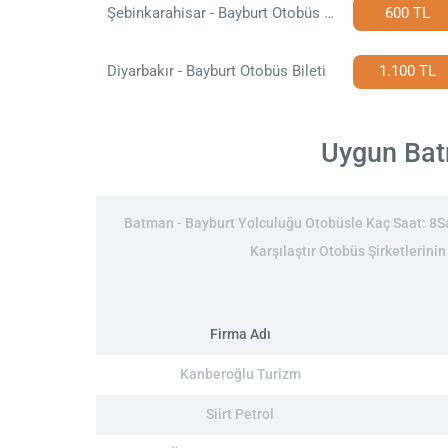
Şebinkarahisar - Bayburt Otobüs Bileti
600 TL
Diyarbakır - Bayburt Otobüs Bileti
1.100 TL
Uygun Batm
Batman - Bayburt Yolculuğu Otobüsle Kaç Saat: 8Saa
Karşılaştır Otobüs Şirketlerini
Firma Adı
Kanberoğlu Turizm
Siirt Petrol