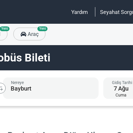
Yardım
Seyahat Sorg
Yeni
Yeni
l
Araç
büs Bileti
Nereye
Gidiş Tarihi
7
Ağu
Cuma