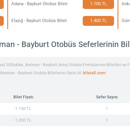
Adana - Bayburt Otobüs Bileti
1.700 TL
Anka
Elazığ - Bayburt Otobüs Bileti
1.400 TL
an - Bayburt Otobüs Seferlerinin Bile
t 30Dakika. Batman - Bayburt Arası Otobüs Firmalarının Biletleri ve Fi
n Batman - Bayburt Otobüs Biletlerini Satın Al:
biletall.com
!
Bilet Fiyatı
Sefer Sayısı
1.150 TL
1
1.200 TL
1