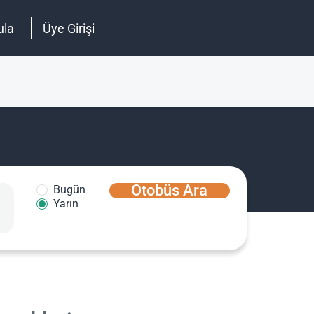
ula
Üye Girişi
Otobüs Ara
Bugün
Yarın