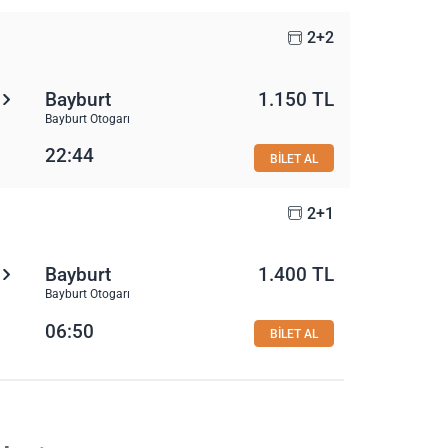
2+2
Bayburt
1.150 TL
Bayburt Otogarı
22:44
BİLET AL
2+1
Bayburt
1.400 TL
Bayburt Otogarı
06:50
BİLET AL