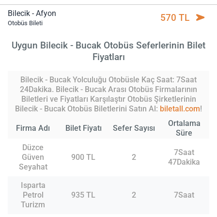
Bilecik - Afyon
570 TL
Otobüs Bileti
Uygun Bilecik - Bucak Otobüs Seferlerinin Bilet
Fiyatları
Bilecik - Bucak Yolculuğu Otobüsle Kaç Saat: 7Saat
24Dakika. Bilecik - Bucak Arası Otobüs Firmalarının
Biletleri ve Fiyatları Karşılaştır Otobüs Şirketlerinin
Bilecik - Bucak Otobüs Biletlerini Satın Al:
biletall.com
!
Ortalama
Firma Adı
Bilet Fiyatı
Sefer Sayısı
Süre
Düzce
7Saat
Güven
900 TL
2
47Dakika
Seyahat
Isparta
Petrol
935 TL
2
7Saat
Turizm