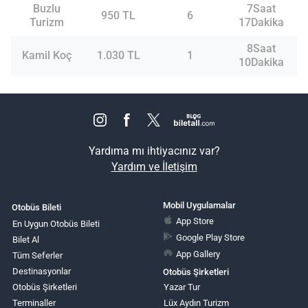
Buzlu
7Saat
950 TL
6
Turizm
17Dakika
8Saat
Kamil Koç
1.030 TL
1
10Dakika
Yardıma mı ihtiyacınız var?
Yardım ve İletişim
Mobil Uygulamalar
Otobüs Bileti
App Store
En Uygun Otobüs Bileti
Google Play Store
Bilet Al
App Gallery
Tüm Seferler
Destinasyonlar
Otobüs Şirketleri
Otobüs Şirketleri
Yazar Tur
Terminaller
Lüx Aydın Turizm