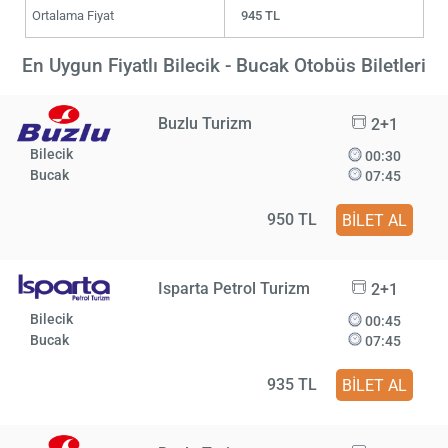
Ortalama Fiyat
945 TL
En Uygun Fiyatlı Bilecik - Bucak Otobüs Biletleri
Buzlu Turizm
2+1
Bilecik
00:30
Bucak
07:45
950 TL
BİLET AL
Isparta Petrol Turizm
2+1
Bilecik
00:45
Bucak
07:45
935 TL
BİLET AL