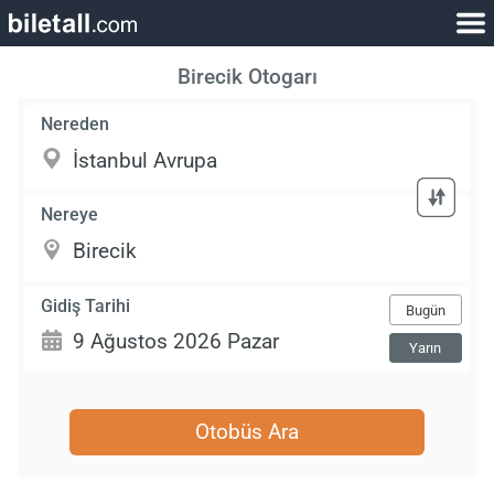
Birecik Otogarı
Nereden
Nereye
Gidiş Tarihi
Bugün
Yarın
Otobüs Ara