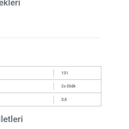
ekleri
131
2s 50dk
3,6
letleri