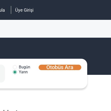
ula
Üye Girişi
Otobüs Ara
Bugün
Yarın