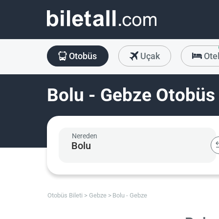
Otobüs
Uçak
Ote
Bolu - Gebze Otobüs 
Nereden
Otobüs Bileti
Gebze
Bolu - Gebze