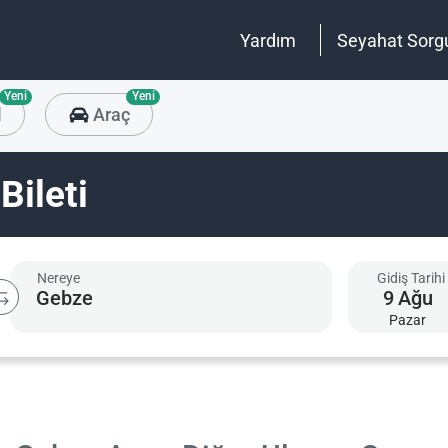
Yardım
Seyahat Sorg
Yeni
Yeni
l
Araç
Bileti
Nereye
Gidiş Tarihi
9
Ağu
Pazar