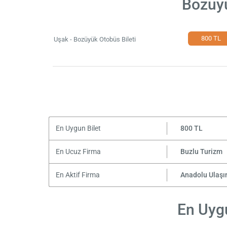
Bozüyü
800 TL
Uşak - Bozüyük Otobüs Bileti
En Uygun Bilet
800 TL
En Ucuz Firma
Buzlu Turizm
En Aktif Firma
Anadolu Ulaş
En Uygu