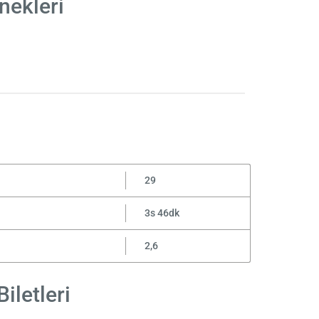
nekleri
29
3s 46dk
2,6
iletleri