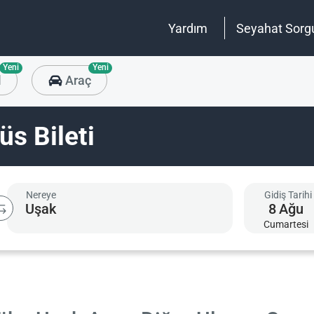
Yardım
Seyahat Sorg
Yeni
Yeni
l
Araç
s Bileti
Nereye
Gidiş Tarihi
8
Ağu
Cumartesi