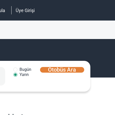
ula
Üye Girişi
Otobüs Ara
Bugün
Yarın