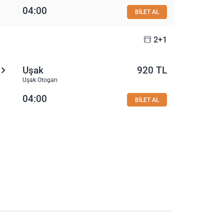
04:00
BİLET AL
2+1
Uşak
920 TL
Uşak Otogarı
04:00
BİLET AL