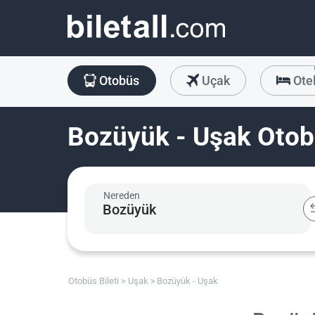
Otobüs
Uçak
Ote
Bozüyük - Uşak Otobü
Nereden
Otobüs Bileti
Uşak
Bozüyük - Uşak