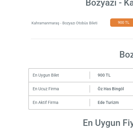
Bozyazı - K
900 TL
Kahramanmaraş - Bozyazı Otobüs Bileti
Boz
En Uygun Bilet
900 TL
En Ucuz Firma
Öz Has Bingöl
En Aktif Firma
Ede Turizm
En Uygun Fiy