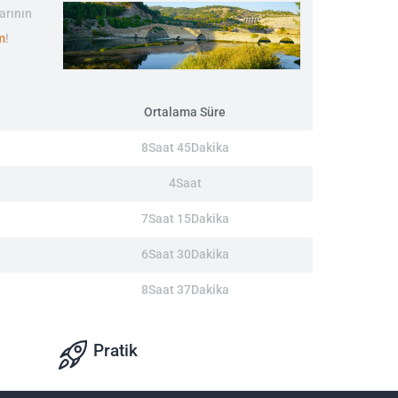
arının
m
!
Ortalama Süre
8Saat 45Dakika
4Saat
7Saat 15Dakika
6Saat 30Dakika
8Saat 37Dakika
Pratik