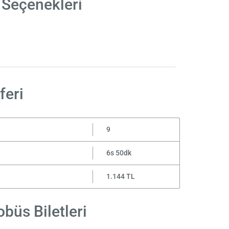
 Seçenekleri
feri
9
6s 50dk
1.144 TL
büs Biletleri