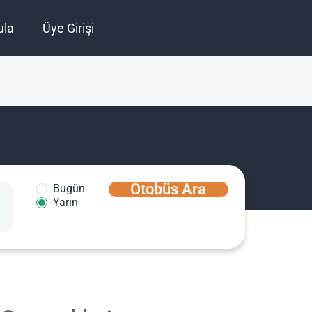
ula
Üye Girişi
Otobüs Ara
Bugün
Yarın