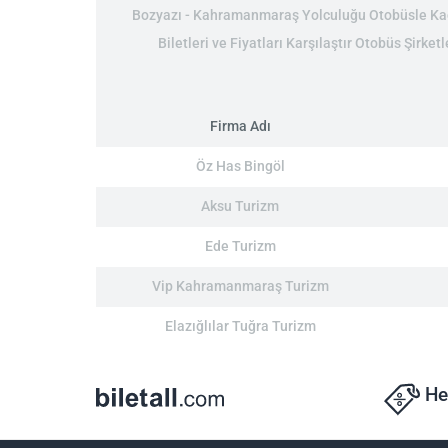
Bozyazı - Kahramanmaraş Yolculuğu Otobüsle Kaç
Biletleri ve Fiyatları Karşılaştır Otobüs Şirk
Firma Adı
Öz Has Bingöl
Aksu Turizm
Ede Turizm
Vip Kahramanmaraş Turizm
Elazığlılar Tuğra Turizm
He