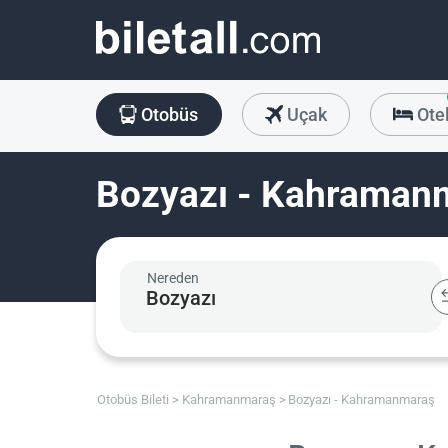
Otobüs
Uçak
Ote
Bozyazı - Kahramanm
Nereden
Otobüs Bileti
Kahramanmaraş
Bozyazı - Kahramanmaraş