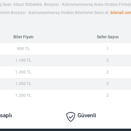
 Saat: 6Saat 50Dakika. Bozyazı - Kahramanmaraş Arası Otobüs Firmal
etlerinin Bozyazı - Kahramanmaraş Otobüs Biletlerini Satın Al:
biletall.co
Bilet Fiyatı
Sefer Sayısı
900 TL
1
1.100 TL
2
1.200 TL
2
1.200 TL
2
1.200 TL
2
saplı
Güvenli