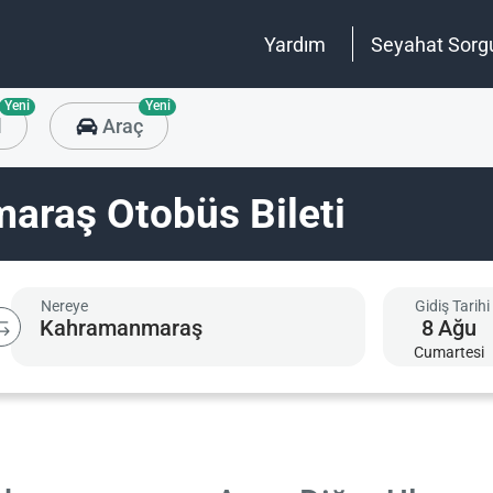
Yardım
Seyahat Sorg
Yeni
Yeni
l
Araç
araş Otobüs Bileti
Nereye
Gidiş Tarihi
8
Ağu
Cumartesi