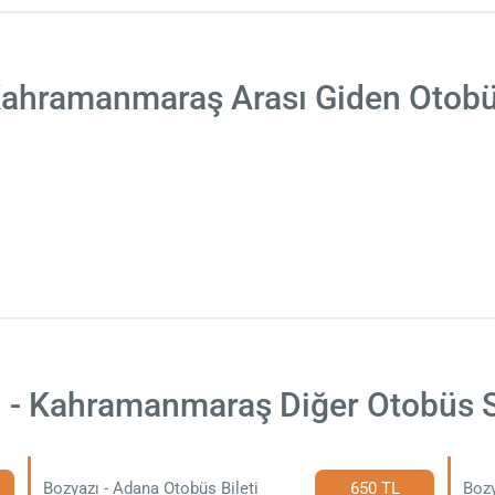
Kahramanmaraş Arası Giden Otobü
 - Kahramanmaraş Diğer Otobüs S
Bozyazı - Adana Otobüs Bileti
650 TL
Bozy