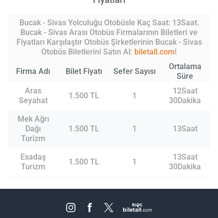
Bucak - Sivas Yolculuğu Otobüsle Kaç Saat: 13Saat.
Bucak - Sivas Arası Otobüs Firmalarının Biletleri ve
Fiyatları Karşılaştır Otobüs Şirketlerinin Bucak - Sivas
Otobüs Biletlerini Satın Al:
biletall.com
!
Ortalama
Firma Adı
Bilet Fiyatı
Sefer Sayısı
Süre
Aras
12Saat
1.500 TL
1
Seyahat
30Dakika
Mek Ağrı
Dağı
1.500 TL
1
13Saat
Turizm
Esadaş
13Saat
1.500 TL
1
Turizm
30Dakika