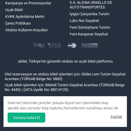
S.A. ALSINA GRAELLS DE
Kampanya ve Promosyonlar
AUTOTRANSPORTES
Uçak Bileti
İyigün Çarşamba Turizm
KVKK Aydınlatma Metni
Lüks Nur Seyahat
Çerez Politikası
Yeni Gümüşhane Turizm
Otobüs Kullanım Koşulları
Yeni Karapınar Seyahat
obilet, Türkiye'nin güvenilir otobüs ve uçak bileti platformu.
Otel rezervasyon ve otobüs bileti işlemleri için: Obilet.com Turizm Seyahat
Acentası (TÜRSAB Belge No: 9883)
Uçak bileti işlemleri için: Biletall Turizm Seyahat Acentası (TÜRSAB Belge
No: 4443) | (IATA Üyelik No: 88214125)
İnternet Sitesi’nde çerezler yoluyla kişisel veri işlenmekte olup
gerekli olan çerezler bilgi toplumu hizmetlerinin sunulması amacı ile
kullanılmaktadır. Tercihleriniz doğrultusunda size özel
Ayarlar
Tümünü Kabul Et
kişiselleştirilmiş çerezleri ve özel kampanyaları
reddet
seçeneğine
tıklamanız halinde kullanımınıza sunamayacağız.
Aydınlatma Metni
’mizi lütfen inceleyiniz.