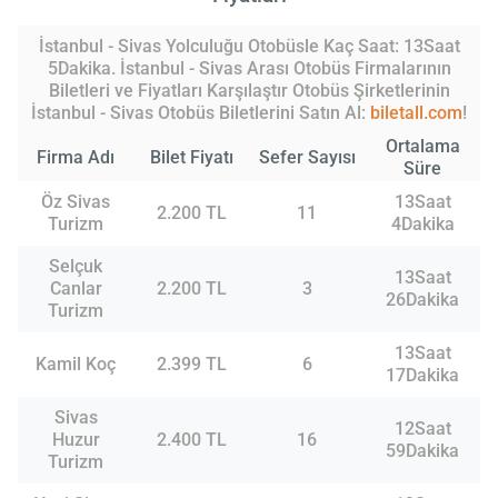
İstanbul - Sivas Yolculuğu Otobüsle Kaç Saat: 13Saat
5Dakika. İstanbul - Sivas Arası Otobüs Firmalarının
Biletleri ve Fiyatları Karşılaştır Otobüs Şirketlerinin
İstanbul - Sivas Otobüs Biletlerini Satın Al:
biletall.com
!
Ortalama
Firma Adı
Bilet Fiyatı
Sefer Sayısı
Süre
Öz Sivas
13Saat
2.200 TL
11
Turizm
4Dakika
Selçuk
13Saat
Canlar
2.200 TL
3
26Dakika
Turizm
13Saat
Kamil Koç
2.399 TL
6
17Dakika
Sivas
12Saat
Huzur
2.400 TL
16
59Dakika
Turizm