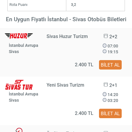
Rota Puanı
3,2
En Uygun Fiyatlı İstanbul - Sivas Otobüs Biletleri
Sivas Huzur Turizm
2+2
İstanbul Avrupa
07:00
Sivas
19:15
2.400 TL
BİLET AL
Yeni Sivas Turizm
2+1
İstanbul Avrupa
14:20
Sivas
03:20
2.400 TL
BİLET AL