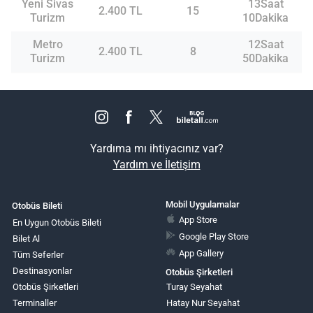
Yeni Sivas
13Saat
2.400 TL
15
Turizm
10Dakika
Metro
12Saat
2.400 TL
8
Turizm
50Dakika
Yardıma mı ihtiyacınız var?
Yardım ve İletişim
Mobil Uygulamalar
Otobüs Bileti
App Store
En Uygun Otobüs Bileti
Google Play Store
Bilet Al
App Gallery
Tüm Seferler
Destinasyonlar
Otobüs Şirketleri
Otobüs Şirketleri
Turay Seyahat
Terminaller
Hatay Nur Seyahat