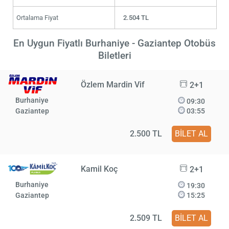
Ortalama Fiyat
2.504 TL
En Uygun Fiyatlı Burhaniye - Gaziantep Otobüs
Biletleri
Özlem Mardin Vif
2+1
Burhaniye
09:30
Gaziantep
03:55
2.500 TL
BİLET AL
Kamil Koç
2+1
Burhaniye
19:30
Gaziantep
15:25
2.509 TL
BİLET AL