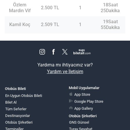
Özlem
18Saat
2.500 TL
1
Mardin Vif
25Dakika
19Saat
Kamil Koç
2.509 TL
1
55Dakika
Yardıma mı ihtiyacınız var?
Yardım ve İletişim
Mobil Uygulamalar
Otobüs Bileti
App Store
En Uygun Otobüs Bileti
Google Play Store
Bilet Al
App Gallery
Tüm Seferler
Destinasyonlar
Otobüs Şirketleri
Otobüs Şirketleri
GNS Günsel
Terminaller
Turay Seyahat