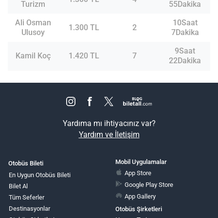
Turizm
55Dakika
Ali Osman
10Saat
1.300 TL
2
Ulusoy
7Dakika
9Saat
Kamil Koç
1.420 TL
7
22Dakika
Yardıma mı ihtiyacınız var?
Yardım ve İletişim
Mobil Uygulamalar
Otobüs Bileti
App Store
En Uygun Otobüs Bileti
Google Play Store
Bilet Al
App Gallery
Tüm Seferler
Destinasyonlar
Otobüs Şirketleri