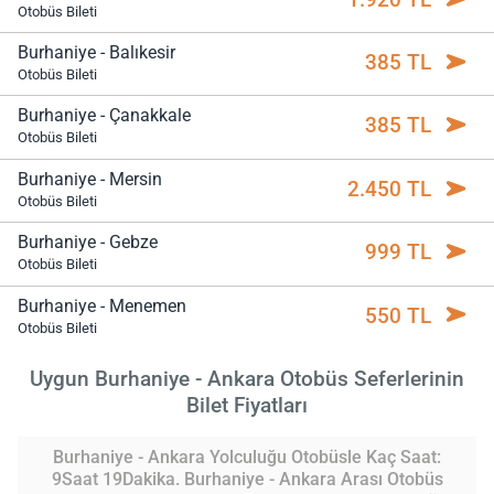
Otobüs Bileti
Burhaniye - Balıkesir
385 TL
Otobüs Bileti
Burhaniye - Çanakkale
385 TL
Otobüs Bileti
Burhaniye - Mersin
2.450 TL
Otobüs Bileti
Burhaniye - Gebze
999 TL
Otobüs Bileti
Burhaniye - Menemen
550 TL
Otobüs Bileti
Uygun Burhaniye - Ankara Otobüs Seferlerinin
Bilet Fiyatları
Burhaniye - Ankara Yolculuğu Otobüsle Kaç Saat:
9Saat 19Dakika. Burhaniye - Ankara Arası Otobüs