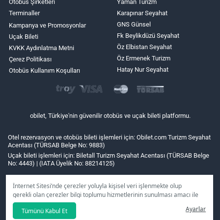
Otobüs Şirketleri
Yaman Turizm
Terminaller
Karapınar Seyahat
GNS Günsel
Kampanya ve Promosyonlar
Fk Beylikdüzü Seyahat
Uçak Bileti
Öz Elbistan Seyahat
KVKK Aydınlatma Metni
Öz Ermenek Turizm
Çerez Politikası
Hatay Nur Seyahat
Otobüs Kullanım Koşulları
obilet, Türkiye'nin güvenilir otobüs ve uçak bileti platformu.
Otel rezervasyon ve otobüs bileti işlemleri için: Obilet.com Turizm Seyahat
Acentası (TÜRSAB Belge No: 9883)
Uçak bileti işlemleri için: Biletall Turizm Seyahat Acentası (TÜRSAB Belge
No: 4443) | (IATA Üyelik No: 88214125)
İnternet Sitesi’nde çerezler yoluyla kişisel veri işlenmekte olup
gerekli olan çerezler bilgi toplumu hizmetlerinin sunulması amacı ile
kullanılmaktadır. Tercihleriniz doğrultusunda size özel
Ayarlar
Tümünü Kabul Et
kişiselleştirilmiş çerezleri ve özel kampanyaları
reddet
seçeneğine