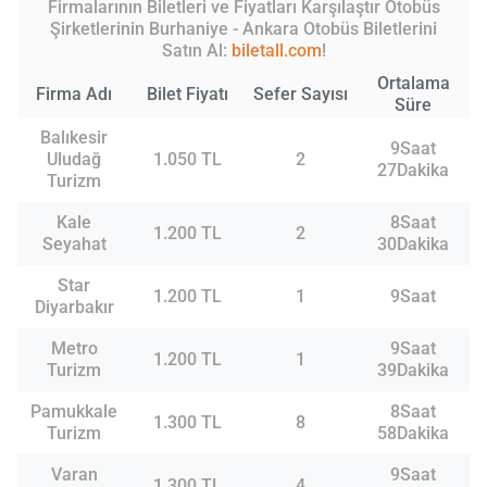
Firmalarının Biletleri ve Fiyatları Karşılaştır Otobüs
Şirketlerinin Burhaniye - Ankara Otobüs Biletlerini
Satın Al:
biletall.com
!
Ortalama
Firma Adı
Bilet Fiyatı
Sefer Sayısı
Süre
Balıkesir
9Saat
Uludağ
1.050 TL
2
27Dakika
Turizm
Kale
8Saat
1.200 TL
2
Seyahat
30Dakika
Star
1.200 TL
1
9Saat
Diyarbakır
Metro
9Saat
1.200 TL
1
Turizm
39Dakika
Pamukkale
8Saat
1.300 TL
8
Turizm
58Dakika
Varan
9Saat
1.300 TL
4