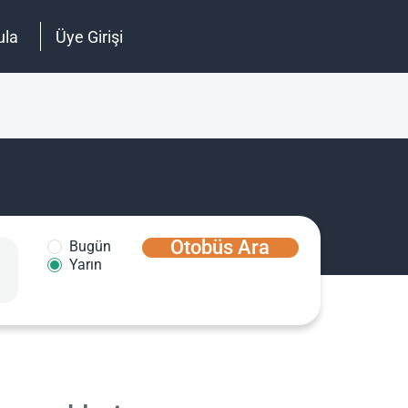
ula
Üye Girişi
Otobüs Ara
Bugün
Yarın