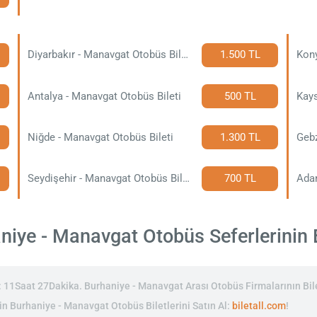
Diyarbakır - Manavgat Otobüs Bileti
1.500 TL
Kony
Antalya - Manavgat Otobüs Bileti
500 TL
Kays
Niğde - Manavgat Otobüs Bileti
1.300 TL
Gebz
Seydişehir - Manavgat Otobüs Bileti
700 TL
Adan
iye - Manavgat Otobüs Seferlerinin Bi
11Saat 27Dakika. Burhaniye - Manavgat Arası Otobüs Firmalarının Bile
inin Burhaniye - Manavgat Otobüs Biletlerini Satın Al:
biletall.com
!