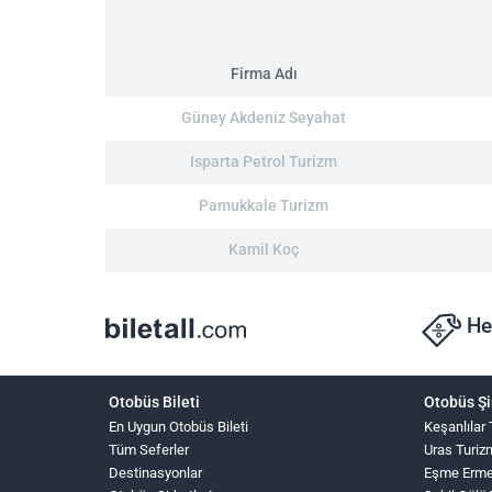
Firma Adı
Güney Akdeniz Seyahat
Isparta Petrol Turizm
Pamukkale Turizm
Kamil Koç
He
Otobüs Bileti
Otobüs Şi
En Uygun Otobüs Bileti
Keşanlılar 
Tüm Seferler
Uras Turiz
Destinasyonlar
Eşme Erme