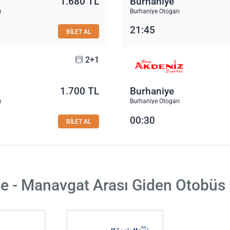
1.680 TL
Burhaniye
ı
Burhaniye Otogarı
21:45
BİLET AL
2+1
1.700 TL
Burhaniye
ı
Burhaniye Otogarı
00:30
BİLET AL
e - Manavgat Arası Giden Otobüs 