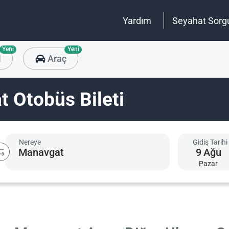
Yardım
Seyahat Sorg
Yeni
Yeni
l
Araç
 Otobüs Bileti
Nereye
Gidiş Tarihi
9
Ağu
Pazar