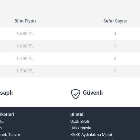
Bilet Fiyatı
Sefer Sayısı
1.680 TL
4
1.680 TL
1
1.700 TL
2
1.700 TL
1
saplı
Güvenli
rketleri
Biletall
Tur
Uçak Bileti
m
Hakkımızda
nek Turizm
KVKK Aydınlatma Metni