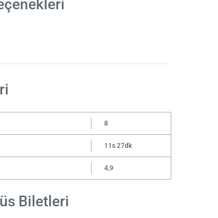
eçenekleri
ri
8
11s 27dk
4,9
s Biletleri