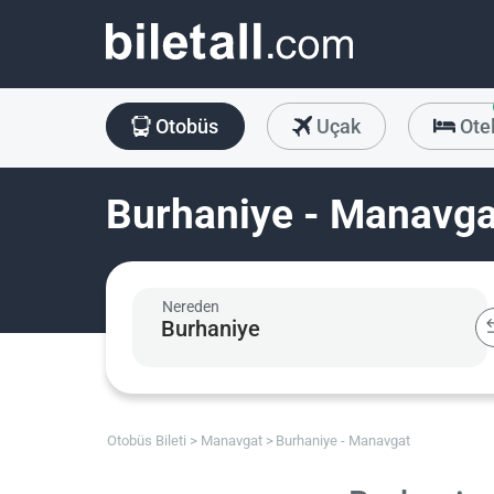
Otobüs
Uçak
Ote
Burhaniye - Manavgat
Nereden
Otobüs Bileti
Manavgat
Burhaniye - Manavgat