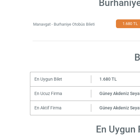
Burhaniye
1.680 TL
Manavgat - Burhaniye Otobüs Bileti
B
En Uygun Bilet
1.680 TL
En Ucuz Firma
Güney Akdeniz Seya
En Aktif Firma
Güney Akdeniz Seya
En Uygun F