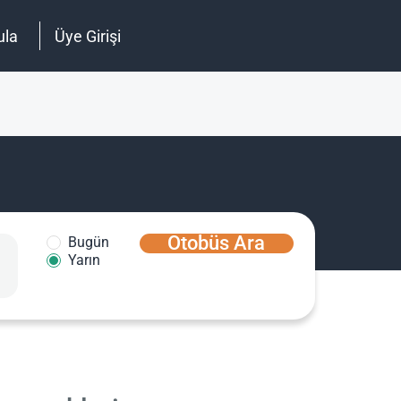
ula
Üye Girişi
Otobüs Ara
Bugün
Yarın