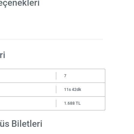
eçenekleri
ri
7
11s 42dk
1.688 TL
s Biletleri