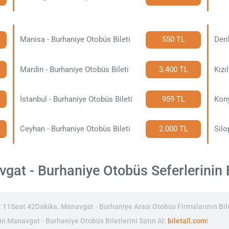
Manisa - Burhaniye Otobüs Bileti
550 TL
Deri
Mardin - Burhaniye Otobüs Bileti
3.400 TL
Kızı
İstanbul - Burhaniye Otobüs Bileti
959 TL
Kony
Ceyhan - Burhaniye Otobüs Bileti
2.000 TL
Silo
at - Burhaniye Otobüs Seferlerinin Bi
11Saat 42Dakika. Manavgat - Burhaniye Arası Otobüs Firmalarının Bile
inin Manavgat - Burhaniye Otobüs Biletlerini Satın Al:
biletall.com
!