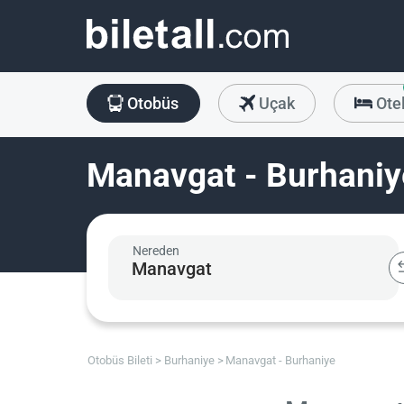
Otobüs
Uçak
Ote
Manavgat - Burhaniye
Nereden
Otobüs Bileti
Burhaniye
Manavgat - Burhaniye