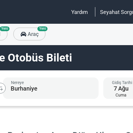
Yardım
Seyahat Sorg
Yeni
Yeni
l
Araç
 Otobüs Bileti
Nereye
Gidiş Tarihi
7
Ağu
Cuma