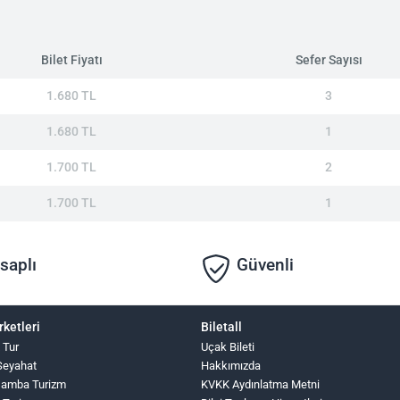
Bilet Fiyatı
Sefer Sayısı
1.680 TL
3
1.680 TL
1
1.700 TL
2
1.700 TL
1
saplı
Güvenli
rketleri
Biletall
z Tur
Uçak Bileti
Seyahat
Hakkımızda
şamba Turizm
KVKK Aydınlatma Metni