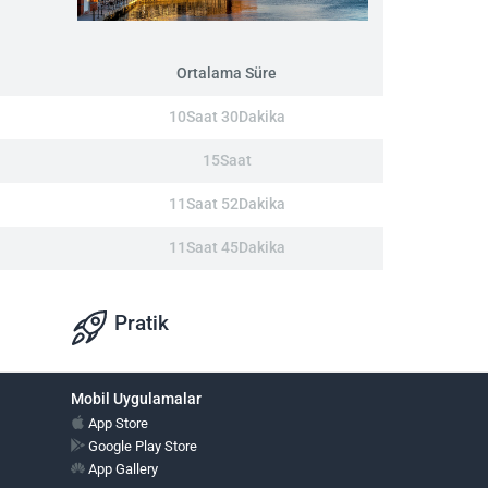
Ortalama Süre
10Saat 30Dakika
15Saat
11Saat 52Dakika
11Saat 45Dakika
Pratik
Mobil Uygulamalar
App Store
Google Play Store
App Gallery