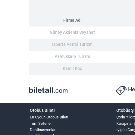
Firma Adı
Güney Akdeniz Seyahat
Isparta Petrol Turizm
Pamukkale Turizm
Kamil Koç
He
Otobüs Bileti
Otobüs Şi
En Uygun Otobüs Bileti
Çorlu Yıldı
Tüm Seferler
Karapınar 
Destinasyonlar
İyigün Çar