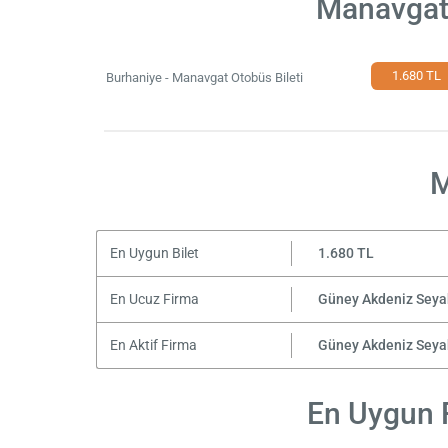
Manavgat 
1.680 TL
Burhaniye - Manavgat Otobüs Bileti
M
En Uygun Bilet
1.680 TL
En Ucuz Firma
Güney Akdeniz Seya
En Aktif Firma
Güney Akdeniz Seya
En Uygun F