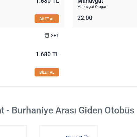
1.680 TL
Manavgat
ı
Manavgat Otogarı
22:00
BİLET AL
2+1
1.680 TL
ı
BİLET AL
 - Burhaniye Arası Giden Otobüs 