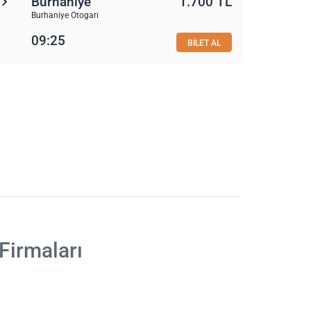
Burhaniye
1.700 TL
Burhaniye Otogarı
09:25
BİLET AL
Firmaları