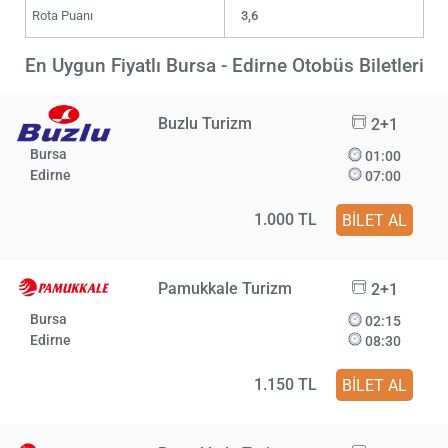
Rota Puanı
3,6
En Uygun Fiyatlı Bursa - Edirne Otobüs Biletleri
Buzlu Turizm
2+1
Bursa
01:00
Edirne
07:00
1.000 TL
BİLET AL
Pamukkale Turizm
2+1
Bursa
02:15
Edirne
08:30
1.150 TL
BİLET AL