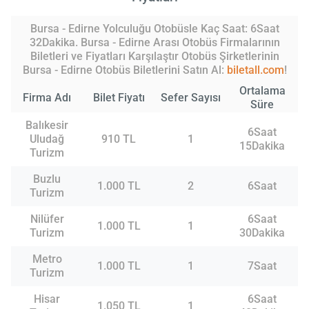
Bursa - Edirne Yolculuğu Otobüsle Kaç Saat: 6Saat
32Dakika. Bursa - Edirne Arası Otobüs Firmalarının
Biletleri ve Fiyatları Karşılaştır Otobüs Şirketlerinin
Bursa - Edirne Otobüs Biletlerini Satın Al:
biletall.com
!
Ortalama
Firma Adı
Bilet Fiyatı
Sefer Sayısı
Süre
Balıkesir
6Saat
Uludağ
910 TL
1
15Dakika
Turizm
Buzlu
1.000 TL
2
6Saat
Turizm
Nilüfer
6Saat
1.000 TL
1
Turizm
30Dakika
Metro
1.000 TL
1
7Saat
Turizm
Hisar
6Saat
1.050 TL
1