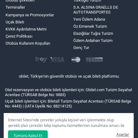
Otobüs Şirketleri
Türkoğlu Turizm
Terminaller
S.A. ALSINA GRAELLS DE
AUTOTRANSPORTES
Kampanya ve Promosyonlar
Yeni Özlem Adana
Uçak Bileti
Öz Ermenek Turizm
KVKK Aydınlatma Metni
Elazığlılar Tuğra Turizm
Çerez Politikası
Özlem Ardahan Turizm
Otobüs Kullanım Koşulları
Genç Tur
obilet, Türkiye'nin güvenilir otobüs ve uçak bileti platformu.
Otel rezervasyon ve otobüs bileti işlemleri için: Obilet.com Turizm Seyahat
Acentası (TÜRSAB Belge No: 9883)
Uçak bileti işlemleri için: Biletall Turizm Seyahat Acentası (TÜRSAB Belge
No: 4443) | (IATA Üyelik No: 88214125)
İnternet Sitesi’nde çerezler yoluyla kişisel veri işlenmekte olup
gerekli olan çerezler bilgi toplumu hizmetlerinin sunulması amacı ile
kullanılmaktadır. Tercihleriniz doğrultusunda size özel
Ayarlar
Tümünü Kabul Et
kişiselleştirilmiş çerezleri ve özel kampanyaları
reddet
seçeneğine