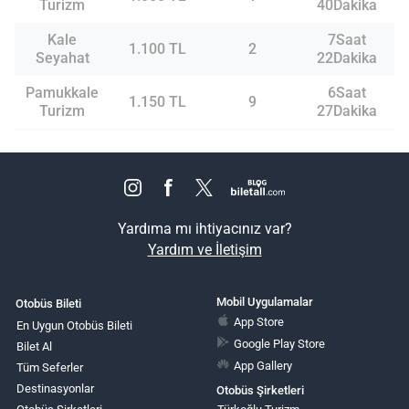
Turizm
40Dakika
Kale
7Saat
1.100 TL
2
Seyahat
22Dakika
Pamukkale
6Saat
1.150 TL
9
Turizm
27Dakika
Yardıma mı ihtiyacınız var?
Yardım ve İletişim
Mobil Uygulamalar
Otobüs Bileti
App Store
En Uygun Otobüs Bileti
Google Play Store
Bilet Al
App Gallery
Tüm Seferler
Destinasyonlar
Otobüs Şirketleri