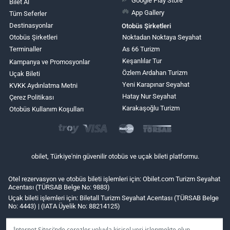
Bilet Al
App Gallery
Tüm Seferler
Destinasyonlar
Otobüs Şirketleri
Otobüs Şirketleri
Noktadan Noktaya Seyahat
Terminaller
As 66 Turizm
Keşanlılar Tur
Kampanya ve Promosyonlar
Özlem Ardahan Turizm
Uçak Bileti
Yeni Karapınar Seyahat
KVKK Aydınlatma Metni
Hatay Nur Seyahat
Çerez Politikası
Karakaşoğlu Turizm
Otobüs Kullanım Koşulları
obilet, Türkiye'nin güvenilir otobüs ve uçak bileti platformu.
Otel rezervasyon ve otobüs bileti işlemleri için: Obilet.com Turizm Seyahat
Acentası (TÜRSAB Belge No: 9883)
Uçak bileti işlemleri için: Biletall Turizm Seyahat Acentası (TÜRSAB Belge
No: 4443) | (IATA Üyelik No: 88214125)
İnternet Sitesi’nde çerezler yoluyla kişisel veri işlenmekte olup