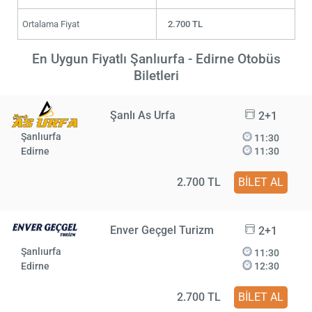
Ortalama Fiyat
2.700 TL
En Uygun Fiyatlı Şanlıurfa - Edirne Otobüs
Biletleri
Şanlı As Urfa
2+1
Şanlıurfa
11:30
Edirne
11:30
2.700 TL
BİLET AL
Enver Geçgel Turizm
2+1
Şanlıurfa
11:30
Edirne
12:30
2.700 TL
BİLET AL