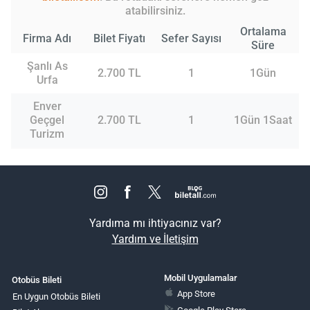
atabilirsiniz.
Ortalama
Firma Adı
Bilet Fiyatı
Sefer Sayısı
Süre
Şanlı As
2.700 TL
1
1Gün
Urfa
Enver
Geçgel
2.700 TL
1
1Gün 1Saat
Turizm
Yardıma mı ihtiyacınız var?
Yardım ve İletişim
Mobil Uygulamalar
Otobüs Bileti
App Store
En Uygun Otobüs Bileti
Google Play Store