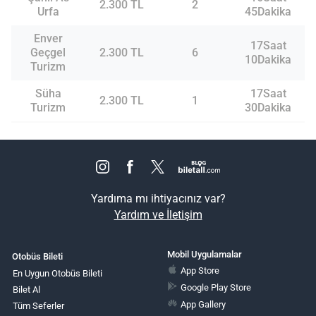
2.300 TL
2
Urfa
45Dakika
Enver
17Saat
Geçgel
2.300 TL
6
10Dakika
Turizm
Süha
17Saat
2.300 TL
1
Turizm
30Dakika
Yardıma mı ihtiyacınız var?
Yardım ve İletişim
Mobil Uygulamalar
Otobüs Bileti
App Store
En Uygun Otobüs Bileti
Google Play Store
Bilet Al
App Gallery
Tüm Seferler