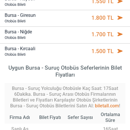
1.550 TL
Otobüs Bileti
Bursa - Giresun
1.800 TL
Otobüs Bileti
Bursa - Niğde
1.700 TL
Otobüs Bileti
Bursa - Kırcaali
1.500 TL
Otobüs Bileti
Uygun Bursa - Suruç Otobüs Seferlerinin Bilet
Fiyatları
Bursa - Suruç Yolculuğu Otobüsle Kaç Saat: 17Saat
6Dakika. Bursa - Suruç Arası Otobüs Firmalarının
Biletleri ve Fiyatları Karşılaştır Otobüs Şirketlerinin
Bursa - Suruç Otobüs Biletlerini Satın Al:
biletall.com
!
Ortalama
Firma Adı
Bilet Fiyatı
Sefer Sayısı
Süre
Şanlı As
16Saat