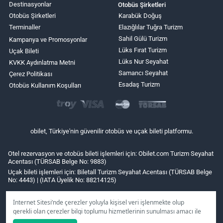
Destinasyonlar
Otobüs Şirketleri
Otobüs Şirketleri
Karabük Doğuş
Terminaller
Elazığlılar Tuğra Turizm
Sahil Gülü Turizm
Kampanya ve Promosyonlar
Lüks Fırat Turizm
Uçak Bileti
Lüks Nur Seyahat
KVKK Aydınlatma Metni
Samancı Seyahat
Çerez Politikası
Esadaş Turizm
Otobüs Kullanım Koşulları
obilet, Türkiye'nin güvenilir otobüs ve uçak bileti platformu.
Otel rezervasyon ve otobüs bileti işlemleri için: Obilet.com Turizm Seyahat
Acentası (TÜRSAB Belge No: 9883)
Uçak bileti işlemleri için: Biletall Turizm Seyahat Acentası (TÜRSAB Belge
No: 4443) | (IATA Üyelik No: 88214125)
İnternet Sitesi’nde çerezler yoluyla kişisel veri işlenmekte olup
gerekli olan çerezler bilgi toplumu hizmetlerinin sunulması amacı ile
kullanılmaktadır. Tercihleriniz doğrultusunda size özel