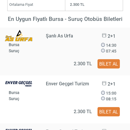
Ortalama Fiyat
2.300 TL
En Uygun Fiyatlı Bursa - Suruç Otobüs Biletleri
Şanlı As Urfa
2+1
Bursa
14:30
Suruç
07:45
2.300 TL
BİLET AL
Enver Geçgel Turizm
2+1
Bursa
15:00
Suruç
08:15
2.300 TL
BİLET AL