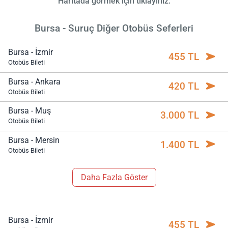
Haritada görmek için tıklayınız.
Bursa - Suruç Diğer Otobüs Seferleri
Bursa - İzmir
455 TL
Otobüs Bileti
Bursa - Ankara
420 TL
Otobüs Bileti
Bursa - Muş
3.000 TL
Otobüs Bileti
Bursa - Mersin
1.400 TL
Otobüs Bileti
Daha Fazla Göster
Bursa - İzmir
455 TL