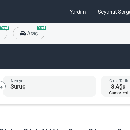
Yardım
Seyahat Sorg
Yeni
Yeni
l
Araç
Nereye
Gidiş Tarihi
8
Ağu
Cumartesi