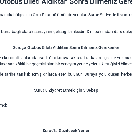
Otobüs Bileti Aldıktan Sonra Bilmeniz Ger
u Anadolu bölgesinin Orta Fırat bölümünde yer alan Suruç Suriye ile il sınır
e buna bağlı olarak sanayinin geliştiği bir ilçedir. Dini bakımdan da olduk
Suruç'a Otobüs Bileti Aldıktan Sonra Bilmeniz Gerekenler
e ekonomik anlamda canlılığını koruyarak ayakta kalan ilçesine yolunu
ayanan köklü bir geçmişi olan bir yerleşim yerine yolculuk ettiğinizi bilmen
 tarihe tanıklık etmiş onlarca eser bulunur. Buraya yolu düşen herkes b
Suruç'u Ziyaret Etmek İçin 5 Sebep
emek
Suruç'ta Gezilecek Yerler