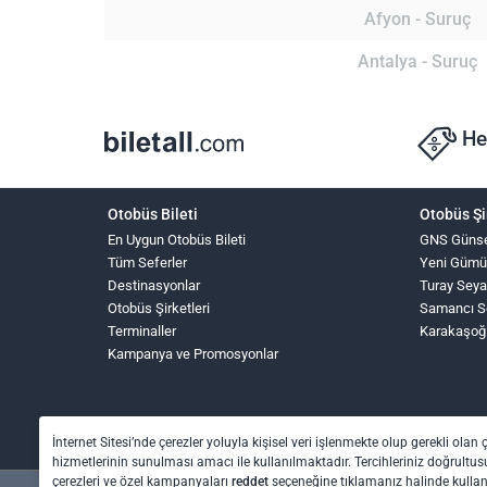
Afyon - Suruç
Antalya - Suruç
He
Otobüs Bileti
Otobüs Şi
En Uygun Otobüs Bileti
GNS Güns
Tüm Seferler
Yeni Gümü
Destinasyonlar
Turay Seya
Otobüs Şirketleri
Samancı S
Terminaller
Karakaşoğ
Kampanya ve Promosyonlar
İnternet Sitesi’nde çerezler yoluyla kişisel veri işlenmekte olup gerekli olan 
hizmetlerinin sunulması amacı ile kullanılmaktadır. Tercihleriniz doğrultusu
çerezleri ve özel kampanyaları
reddet
seçeneğine tıklamanız halinde kull