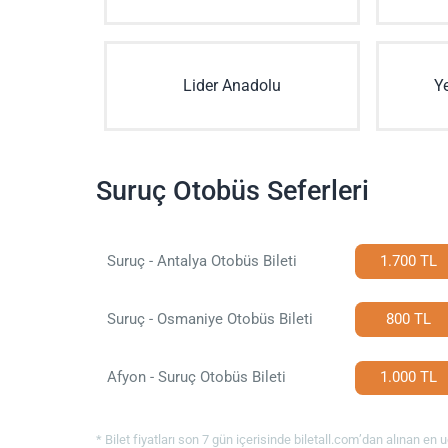
Lider Anadolu
Y
Suruç Otobüs Seferleri
Suruç - Antalya Otobüs Bileti
1.700 TL
Suruç - Osmaniye Otobüs Bileti
800 TL
Afyon - Suruç Otobüs Bileti
1.000 TL
* Bilet fiyatları son 7 gün içerisinde biletall.com’dan alınan en uc