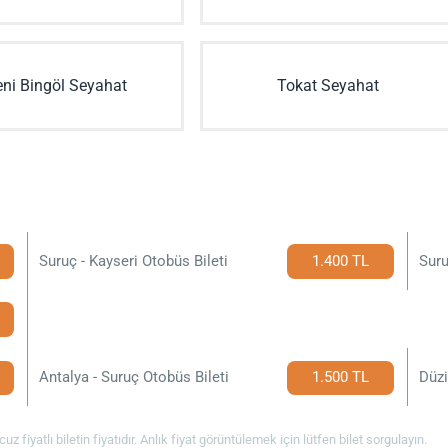
eni Bingöl Seyahat
Tokat Seyahat
Suruç - Kayseri Otobüs Bileti
1.400 TL
Suru
Antalya - Suruç Otobüs Bileti
1.500 TL
Düzi
uz fiyatlı biletin fiyatıdır. Anlık fiyat görüntülemek için lütfen bilet sorgulayın.