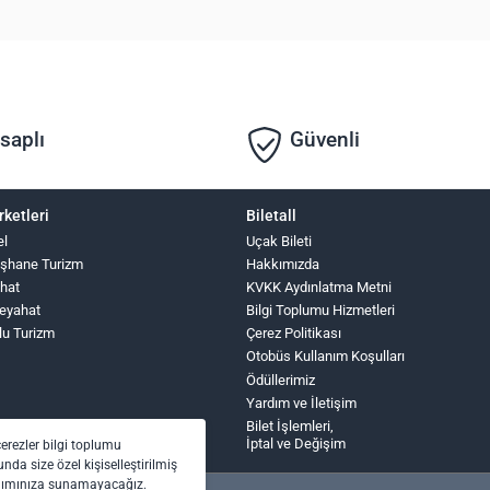
saplı
Güvenli
rketleri
Biletall
el
Uçak Bileti
şhane Turizm
Hakkımızda
hat
KVKK Aydınlatma Metni
eyahat
Bilgi Toplumu Hizmetleri
lu Turizm
Çerez Politikası
Otobüs Kullanım Koşulları
Ödüllerimiz
Yardım ve İletişim
Bilet İşlemleri,
İptal ve Değişim
çerezler bilgi toplumu
nda size özel kişiselleştirilmiş
anımınıza sunamayacağız.