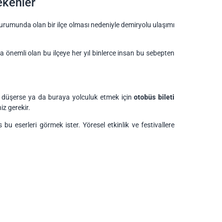
ekenler
ı durumunda olan bir ilçe olması nedeniyle demiryolu ulaşımı
ça önemli olan bu ilçeye her yıl binlerce insan bu sebepten
z düşerse ya da buraya yolculuk etmek için
otobüs bileti
iz gerekir.
u eserleri görmek ister. Yöresel etkinlik ve festivallere