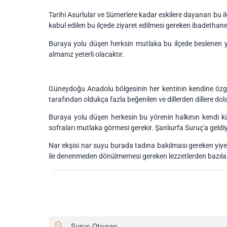
Tarihi Asurlular ve Sümerlere kadar eskilere dayanan bu i
kabul edilen bu ilçede ziyaret edilmesi gereken ibadethane
Buraya yolu düşen herksin mutlaka bu ilçede beslenen yar
almanız yeterli olacaktır.
Güneydoğu Anadolu bölgesinin her kentinin kendine özgü m
tarafından oldukça fazla beğenilen ve dillerden dillere dolaş
Buraya yolu düşen herkesin bu yörenin halkının kendi k
sofraları mutlaka görmesi gerekir. Şanlıurfa Suruç'a geldi
Nar ekşisi nar suyu burada tadına bakılması gereken yiyecek
ile denenmeden dönülmemesi gereken lezzetlerden bazılar
Suruç Otogarı