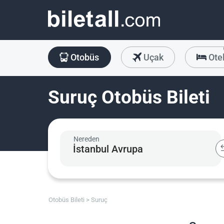
Otobüs
Uçak
Ote
Suruç Otobüs Bileti
Nereden
Otobüs Bileti
Suruç