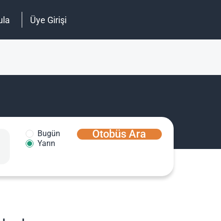
ula
Üye Girişi
Otobüs Ara
Bugün
Yarın