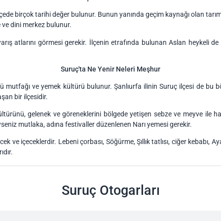
lçede birçok tarihi değer bulunur. Bunun yanında geçim kaynağı olan tarı
 ve dini merkez bulunur.
ış atlarını görmesi gerekir. İlçenin etrafında bulunan Aslan heykeli de
Suruç'ta Ne Yenir Neleri Meşhur
utfağı ve yemek kültürü bulunur. Şanlıurfa ilinin Suruç ilçesi de bu bö
an bir ilçesidir.
ültürünü, gelenek ve göreneklerini bölgede yetişen sebze ve meyve il
yseniz mutlaka, adına festivaller düzenlenen Narı yemesi gerekir.
 ve içeceklerdir. Lebeni çorbası, Söğürme, Şıllık tatlısı, ciğer kebabı, Aya
ıdır.
Suruç Otogarları