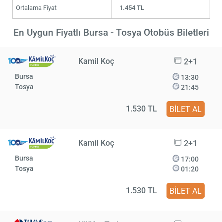
Ortalama Fiyat
1.454 TL
En Uygun Fiyatlı Bursa - Tosya Otobüs Biletleri
Kamil Koç
2+1
Bursa
13:30
Tosya
21:45
1.530 TL
BİLET AL
Kamil Koç
2+1
Bursa
17:00
Tosya
01:20
1.530 TL
BİLET AL