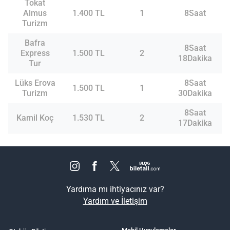
Tokat
Almus
1.400 TL
1
8Saat
Turizm
Bafra
8Saat
Express
1.500 TL
2
18Dakika
Tur
Lüks Erova
8Saat
1.500 TL
1
Turizm
30Dakika
8Saat
Kamil Koç
1.530 TL
2
17Dakika
Yardıma mı ihtiyacınız var?
Yardım ve İletişim