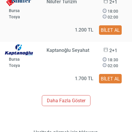
Nilüfer Turizm
2+1
Bursa
18:00
Tosya
02:00
1.200 TL
BİLET AL
Kaptanoğlu Seyahat
2+1
Bursa
18:30
Tosya
02:00
1.700 TL
BİLET AL
Daha Fazla Göster