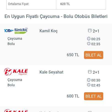
Ortalama Fiyat
623 TL
En Uygun Fiyatlı Çaycuma - Bolu Otobüs Biletleri
Kamil Koç
2+1
Çaycuma
00:25
Bolu
02:35
650 TL
BİLET AL
Kale Seyahat
2+1
Çaycuma
00:30
Bolu
02:45
600 TL
BİLET AL