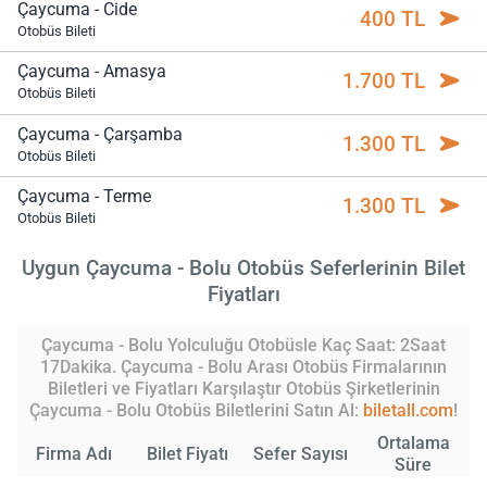
Çaycuma - Cide
400 TL
Otobüs Bileti
Çaycuma - Amasya
1.700 TL
Otobüs Bileti
Çaycuma - Çarşamba
1.300 TL
Otobüs Bileti
Çaycuma - Terme
1.300 TL
Otobüs Bileti
Uygun Çaycuma - Bolu Otobüs Seferlerinin Bilet
Fiyatları
Çaycuma - Bolu Yolculuğu Otobüsle Kaç Saat: 2Saat
17Dakika. Çaycuma - Bolu Arası Otobüs Firmalarının
Biletleri ve Fiyatları Karşılaştır Otobüs Şirketlerinin
Çaycuma - Bolu Otobüs Biletlerini Satın Al:
biletall.com
!
Ortalama
Firma Adı
Bilet Fiyatı
Sefer Sayısı
Süre