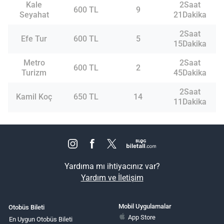
Kale
2Saat
600 TL
9
Seyahat
21Dakika
2Saat
Efe Tur
600 TL
5
15Dakika
Metro
2Saat
600 TL
2
Turizm
45Dakika
2Saat
Kamil Koç
650 TL
14
11Dakika
Yardıma mı ihtiyacınız var?
Yardım ve İletişim
Mobil Uygulamalar
Otobüs Bileti
App Store
En Uygun Otobüs Bileti